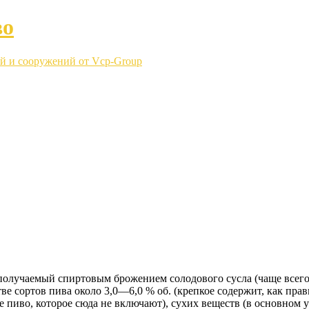
во
й и сооружений от Vcp-Group
олучаемый спиртовым брожением солодового сусла (чаще всего
 сортов пива около 3,0—6,0 % об. (крепкое содержит, как прави
 пиво, которое сюда не включают), сухих веществ (в основном у