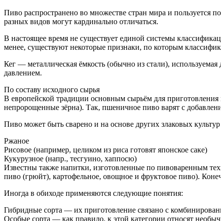
Пиво распространено во множестве стран мира и пользуется п
разных видов могут кардинально отличаться.
В настоящее время не существует единой системы классифика
менее, существуют некоторые признаки, по которым классифик
Кег — металлическая ёмкость (обычно из стали), используемая
давлением.
По составу исходного сырья
В европейской традиции основным сырьём для приготовления п
непророщенные зёрна). Так, пшеничное пиво варят с добавлен
Пиво может быть сварено и на основе других злаковых культу
Ржаное
Рисовое (например, целиком из риса готовят японское саке)
Кукурузное (напр., тесгуино, хаппосю)
Известны также напитки, изготовленные по пивоваренным технол
пиво (грюйт), картофельное, овощное и фруктовое пиво). Коне
Иногда в обиходе применяются следующие понятия:
Гибридные сорта — их приготовление связано с комбинировани
Особые сорта — как правило, к этой категории относят необыч