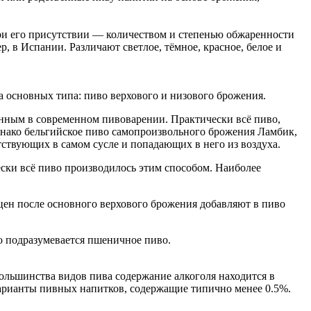
 при его присутствии — количеством и степенью обжаренности
, в Испании. Различают светлое, тёмное, красное, белое и
 основных типа: пиво верхового и низового брожения.
ённым в современном пивоварении. Практически всё пиво,
нако бельгийское пиво самопроизвольного брожения Ламбик,
ствующих в самом сусле и попадающих в него из воздуха.
ски всё пиво производилось этим способом. Наиболее
цен после основного верхового брожения добавляют в пиво
о подразумевается пшеничное пиво.
большинства видов пива содержание алкоголя находится в
варианты пивных напитков, содержащие типично менее 0.5%.