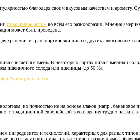
опулярностью благодаря своим вкусовым качествам и аромату. С
ции
пиво живое оптом
во всём его разнообразии. Мнения америка
ация может быть проведена.
 для хранения и транспортировки пива и других алкогольных ил
ива считается ячмень. В некоторых сортах пива ячменный солод
ием пшеничного солода или пшеницы (до 50 %).
р
http://www.pivo-artel.ru
:
огиям, но полностью не на основе злаков (напр., банановое пив
чно, с традиционной европейской точки зрения трудно назвать э
ем ингредиентов и технологий, характерных для разных типов 
ные по составу сорта пива, а также пиво с различными добавка