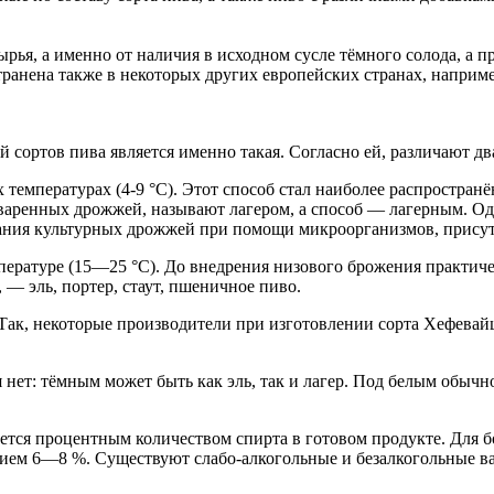
сырья, а именно от наличия в исходном сусле тёмного солода, а
ранена также в некоторых других европейских странах, например
ортов пива является именно такая. Согласно ей, различают два
температурах (4-9 °C). Этот способ стал наиболее распростран
варенных дрожжей, называют лагером, а способ — лагерным. Од
ования культурных дрожжей при помощи микроорганизмов, присут
ературе (15—25 °C). До внедрения низового брожения практиче
 — эль, портер, стаут, пшеничное пиво.
Так, некоторые производители при изготовлении сорта Хефевай
нет: тёмным может быть как эль, так и лагер. Под белым обычн
зуется процентным количеством спирта в готовом продукте. Для 
анием 6—8 %. Существуют слабо-алкогольные и безалкогольные 