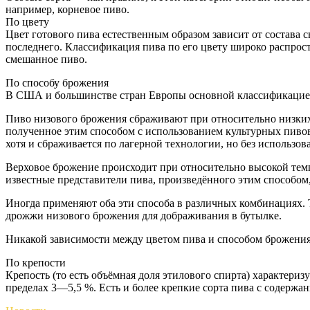
например, корневое пиво.
По цвету
Цвет готового пива естественным образом зависит от состава 
последнего. Классификация пива по его цвету широко распрост
смешанное пиво.
По способу брожения
В США и большинстве стран Европы основной классификацией с
Пиво низового брожения сбраживают при относительно низких 
полученное этим способом с использованием культурных пиво
хотя и сбраживается по лагерной технологии, но без использ
Верховое брожение происходит при относительно высокой темп
известные представители пива, произведённого этим способом,
Иногда применяют оба эти способа в различных комбинациях. 
дрожжи низового брожения для дображивания в бутылке.
Никакой зависимости между цветом пива и способом брожения 
По крепости
Крепость (то есть объёмная доля этилового спирта) характери
пределах 3—5,5 %. Есть и более крепкие сорта пива с содерж