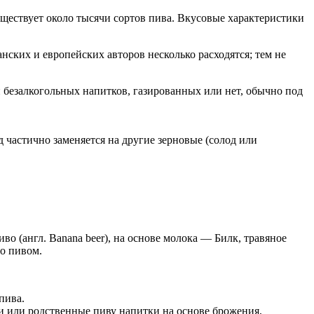
уществует около тысячи сортов пива. Вкусовые характеристики
нских и европейских авторов несколько расходятся; тем не
и безалкогольных напитков, газированных или нет, обычно под
 частично заменяется на другие зерновые (солод или
о (англ. Banana beer), на основе молока — Билк, травяное
то пивом.
пива.
ми или родственные пиву напитки на основе брожения,