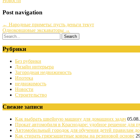
Новости
Post navigation
←
Народные приметы: пусть деньги текут
Одноковшовые экскаваторы
→
Рубрики
Без рубрики
Дизайн интерьера
Загородная недвижимость
Ипотека
недвижимость
Новости
Строительство
Свежие записи
Как выбрать швейную машину для домашних задач
05.08
Прокат автомобиля в Краснодаре: удобное решение для п
Автомобильный городок для обучения детей правилам д
Как стирать грязезащитные ковры на резиновой основе
2