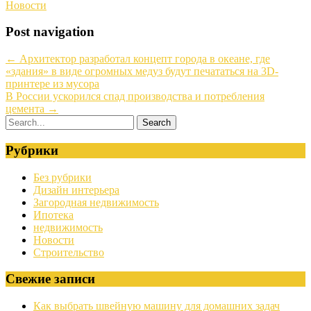
Новости
Post navigation
←
Архитектор разработал концепт города в океане, где
«здания» в виде огромных медуз будут печататься на 3D-
принтере из мусора
В России ускорился спад производства и потребления
цемента
→
Рубрики
Без рубрики
Дизайн интерьера
Загородная недвижимость
Ипотека
недвижимость
Новости
Строительство
Свежие записи
Как выбрать швейную машину для домашних задач