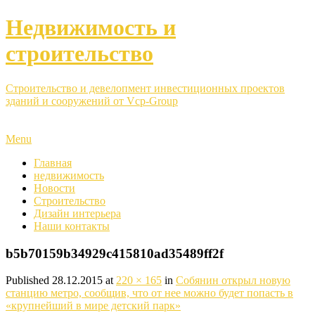
Недвижимость и
строительство
Строительство и девелопмент инвестиционных проектов
зданий и сооружений от Vcp-Group
Menu
Главная
недвижимость
Новости
Строительство
Дизайн интерьера
Наши контакты
b5b70159b34929c415810ad35489ff2f
Published
28.12.2015
at
220 × 165
in
Собянин открыл новую
станцию метро, сообщив, что от нее можно будет попасть в
«крупнейший в мире детский парк»