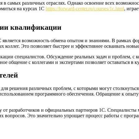
ся в самых различных отраслях. Однако освоение всех возможно
омиться на курсах 1С
https://forward-center.ru/courses/1c.html
, игра
нии квалификации
является возможность обмена опытом и знаниями. В рамках фор
ных коллег. Это позволяет быстрее и эффективнее осваивать нов
ации специалистов. Обсуждение реальных задач и проблем, с к
ное общение с коллегами и экспертами позволяет оставаться в 
телей
для решения различных проблем, с которыми могут столкнуться
 использованием программного обеспечения. Обращение к опыту 
ку от разработчиков и официальных партнеров 1С. Специалисты 
х вопросов. Это значительно упрощает процесс работы с прогр