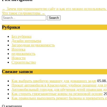
←
Зачем предпринимателю сайт и как его можно использовать 
Что такое гидромоторы
→
Рубрики
Без рубрики
Дизайн интерьера
Загородная недвижимость
Ипотека
недвижимость
Новости
Строительство
Свежие записи
Как выбрать швейную машину для домашних задач
05.08
Прокат автомобиля в Краснодаре: удобное решение для п
Автомобильный городок для обучения детей правилам д
Как стирать грязезащитные ковры на резиновой основе
2
Как правильно выполнить ремонт балкона и превратить е
О компании