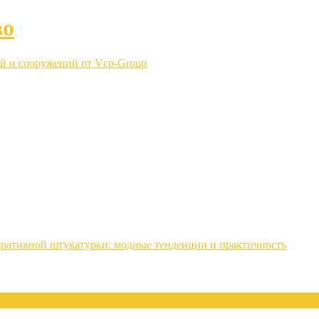
во
й и сооружений от Vcp-Group
ративной штукатурки: модные тенденции и практичность