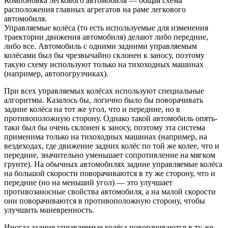
Компоновка легкового автомобиля — общая схема
расположения главных агрегатов на раме легкового
автомобиля.
Управляемые колёса (то есть используемые для изменения
траектории движения автомобиля) делают либо передние,
либо все. Автомобиль с одними задними управляемым
колёсами был бы чрезвычайно склонен к заносу, поэтому
такую схему используют только на тихоходных машинах
(например, автопогрузчиках).
При всех управляемых колёсах используют специальные
алгоритмы. Казалось бы, логично было бы поворачивать
задние колёса на тот же угол, что и передние, но в
противоположную сторону. Однако такой автомобиль опять-
таки был бы очень склонен к заносу, поэтому эта система
применима только на тихоходных машинах (например, на
вездеходах, где движение задних колёс по той же колее, что и
передние, значительно уменьшает сопротивление на мягком
грунте). На обычных автомобилях задние управляемые колёса
на большой скорости поворачиваются в ту же сторону, что и
передние (но на меньший угол) — это улучшает
противозаносные свойства автомобиля, а на малой скорости
они поворачиваются в противоположную сторону, чтобы
улучшить маневренность.
Иногда задние управляемые колёса поворачиваются в ту же