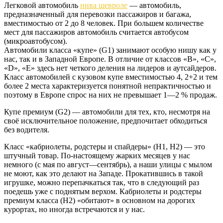
Легковой автомобиль
нива шевроле
— автомобиль,
предназначенный для перевозки пассажиров и багажа,
вместимостью от 2 до 8 человек. При большем количестве
мест для пассажиров автомобиль считается автобусом
(микроавтобусом).
Автомобили класса «купе» (G1) занимают особую нишу как у
нас, так и в Западной Европе. В отличие от классов «В», «С»,
«D», «E» здесь нет четкого деления на лидеров и аутсайдеров.
Класс автомобилей с кузовом купе вместимостью 4, 2+2 и тем
более 2 места характеризуется понятной непрактичностью и
поэтому в Европе спрос на них не превышает 1—2 % продаж.
Купе премиум (G2) — автомобили для тех, кто, несмотря на
своё исключительное положение, предпочитает обходиться
без водителя.
Класс «кабриолеты, родстеры и спайдеры» (H1, H2) — это
штучный товар. По-настоящему жарких месяцев у нас
немного (с мая по август—сентябрь), а наши улицы с мылом
не моют, как это делают на Западе. Прокатившись в такой
игрушке, можно перепачкаться так, что в следующий раз
поедешь уже с поднятым верхом. Кабриолеты и родстеры
премиум класса (H2) «обитают» в основном на дорогих
курортах, но иногда встречаются и у нас.