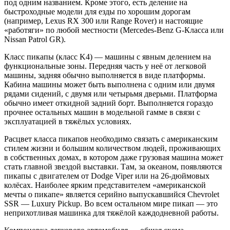
под одним названием. Кроме этого, есть деление на
быстроходные модели для езды по хорошим дорогам
(например, Lexus RX 300 или Range Rover) и настоящие
«работяги» по любой местности (Mercedes-Benz G-Класса или
Nissan Patrol GR).
Класс пикапы (класс K4) — машины с явным делением на
функциональные зоны. Передняя часть у неё от легковой
машины, задняя обычно выполняется в виде платформы.
Кабина машины может быть выполнена с одним или двумя
рядами сидений, с двумя или четырьмя дверьми. Платформа
обычно имеет откидной задний борт. Выполняется гораздо
прочнее остальных машин в модельной гамме в связи с
эксплуатацией в тяжёлых условиях.
Расцвет класса пикапов необходимо связать с американским
стилем жизни и большим количеством людей, проживающих
в собственных домах, в котором даже грузовая машина может
стать главной звездой выставки. Там, за океаном, появляются
пикапы с двигателем от Dodge Viper или на 26-дюймовых
колёсах. Наиболее ярким представителем «американской
мечты о пикапе» является серийно выпускавшийся Chevrolet
SSR — Luxury Pickup. Во всем остальном мире пикап — это
неприхотливая машинка для тяжёлой каждодневной работы.