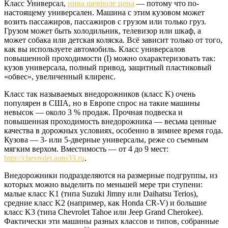
Класс Универсал,
нива шевроле цена
— потому что по-
настоящему универсален. Машина с этим кузовом может
возить пассажиров, пассажиров с грузом или только груз.
Грузом может быть холодильник, телевизор или шкаф, а
может собака или детская коляска. Всё зависит только от того,
как вы используете автомобиль. Класс универсалов
повышенной проходимости (I) можно охарактеризовать так:
кузов универсала, полный привод, защитный пластиковый
«обвес», увеличенный клиренс.
Класс так называемых внедорожников (класс K) очень
популярен в США, но в Европе спрос на такие машины
невысок — около 3 % продаж. Прочная подвеска и
повышенная проходимость внедорожника — весьма ценные
качества в дорожных условиях, особенно в зимнее время года.
Кузова — 3- или 5-дверные универсалы, реже со съемным
мягким верхом. Вместимость — от 4 до 9 мест:
http://chevrolet.auto33.ru
.
Внедорожники подразделяются на размерные подгруппы, из
которых можно выделить по меньшей мере три ступени:
малые класс K1 (типа Suzuki Jimny или Daihatsu Terios),
средние класс K2 (например, как Honda CR-V) и большие
класс K3 (типа Chevrolet Tahoe или Jeep Grand Cherokee).
Фактически эти машины разных классов и типов, собранные