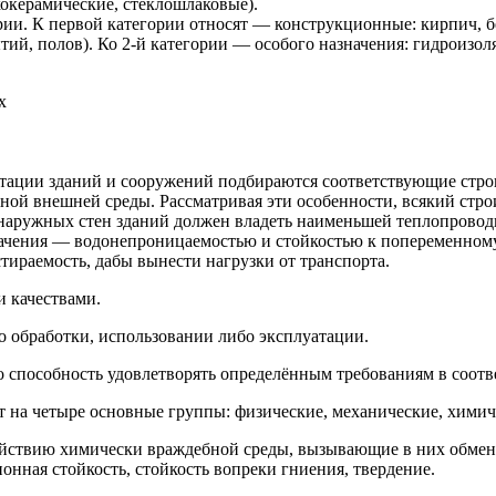
окерамические, стеклошлаковые).
ии. К первой категории относят — конструкционные: кирпич, бе
тий, полов). Ко 2-й категории — особого назначения: гидроизо
х
луатации зданий и сооружений подбираются соответствующие ст
зной внешней среды. Рассматривая эти особенности, всякий ст
 наружных стен зданий должен владеть наименьшей теплопровод
начения — водонепроницаемостью и стойкостью к попеременном
тираемость, дабы вынести нагрузки от транспорта.
 качествами.
о обработки, использовании либо эксплуатации.
 способность удовлетворять определённым требованиям в соотве
 на четыре основные группы: физические, механические, химиче
действию химически враждебной среды, вызывающие в них обме
онная стойкость, стойкость вопреки гниения, твердение.