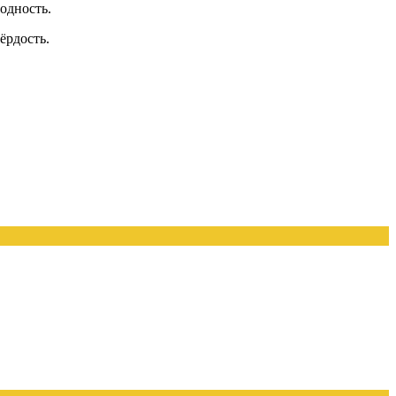
одность.
ёрдость.