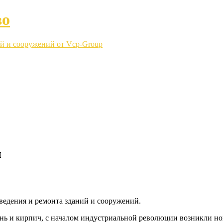
во
й и сооружений от Vcp-Group
ы
едения и ремонта зданий и сооружений.
ень и кирпич, с началом индустриальной революции возникли нов