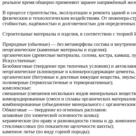
реальное время обширно применяют заранее напряжённый желе
В процессе строительства, эксплуатации и ремонта зданий и с
физическим и технологическим воздействиям. От инженера-стро
стойкостью, надёжностью и долговечностью для определенных
Строительные материалы и изделия, в соответствии с теорией 
Природные (обычные) — без метаморфозы состава и внутренне
неорганические (каменные материалы и изделия);
органические (древесные материалы, солома, костра, камыш, луз
Искусственные:
Безобжиговые (твердение при типичных условиях) и автоклавн
неорганические (клинкерные и клинкеросодержащие цементы, г
органические (битумные и дектевые вяжущие вещества, эмульс
полимерные (термопластичные и термореактивные);
комплексные:
смешанные (смешения нескольких видов минеральных веществ
компаундированные (смеси и сплавы органических материалов
комбинированные (объединение минерального с органическим
Обжиговые — твердение из огненных расплавов:
шлаковые (по химической основности шлака);
керамические (по нраву и разновидности глины и др. компонен
стекломассовых (по показателю щелочности шихты);
каменное литье (по виду горной породы);