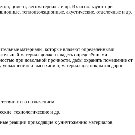
тон, цемент, лесоматериалы и др. Их используют при
ляционные, теплоизоляционные, акустические, отделочные и др.
роительные материалы, которые владеют определёнными
роительный материал должен владеть определёнными
ностью при довольной прочности, дабы охранять помещение от
у увлажнению и высыханию; материал для покрытия дорог
тствии с его назначением.
ские, технологические и др.
нные реакции приводящие к уничтожению материалов,