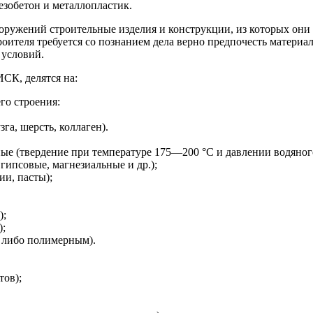
зобетон и металлопластик.
ооружений строительные изделия и конструкции, из которых они
ителя требуется со познанием дела верно предпочесть материал
 условий.
ИСК, делятся на:
го строения:
га, шерсть, коллаген).
ые (твердение при температуре 175—200 °C и давлении водяного
ипсовые, магнезиальные и др.);
ии, пасты);
);
);
 либо полимерным).
тов);