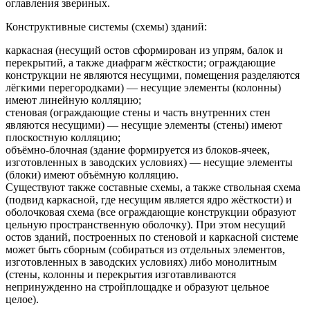
оглавления звериных.
Конструктивные системы (схемы) зданий:
каркасная (несущий остов сформирован из упрям, балок и
перекрытий, а также диафрагм жёсткости; ограждающие
конструкции не являются несущими, помещения разделяются
лёгкими перегородками) — несущие элементы (колонны)
имеют линейную колляцию;
стеновая (ограждающие стены и часть внутренних стен
являются несущими) — несущие элементы (стены) имеют
плоскостную колляцию;
объёмно-блочная (здание формируется из блоков-ячеек,
изготовленных в заводских условиях) — несущие элементы
(блоки) имеют объёмную колляцию.
Существуют также составные схемы, а также ствольная схема
(подвид каркасной, где несущим является ядро жёсткости) и
оболочковая схема (все ограждающие конструкции образуют
цельную пространственную оболочку). При этом несущий
остов зданий, построенных по стеновой и каркасной системе
может быть сборным (собираться из отдельных элементов,
изготовленных в заводских условиях) либо монолитным
(стены, колонны и перекрытия изготавливаются
непринужденно на стройплощадке и образуют цельное
целое).