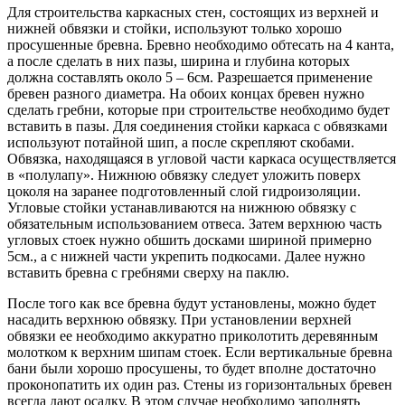
Для строительства каркасных стен, состоящих из верхней и
нижней обвязки и стойки, используют только хорошо
просушенные бревна. Бревно необходимо обтесать на 4 канта,
а после сделать в них пазы, ширина и глубина которых
должна составлять около 5 – 6см. Разрешается применение
бревен разного диаметра. На обоих концах бревен нужно
сделать гребни, которые при строительстве необходимо будет
вставить в пазы. Для соединения стойки каркаса с обвязками
используют потайной шип, а после скрепляют скобами.
Обвязка, находящаяся в угловой части каркаса осуществляется
в «полулапу». Нижнюю обвязку следует уложить поверх
цоколя на заранее подготовленный слой гидроизоляции.
Угловые стойки устанавливаются на нижнюю обвязку с
обязательным использованием отвеса. Затем верхнюю часть
угловых стоек нужно обшить досками шириной примерно
5см., а с нижней части укрепить подкосами. Далее нужно
вставить бревна с гребнями сверху на паклю.
После того как все бревна будут установлены, можно будет
насадить верхнюю обвязку. При установлении верхней
обвязки ее необходимо аккуратно приколотить деревянным
молотком к верхним шипам стоек. Если вертикальные бревна
бани были хорошо просушены, то будет вполне достаточно
проконопатить их один раз. Стены из горизонтальных бревен
всегда дают осадку. В этом случае необходимо заполнять