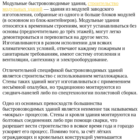
Модульные быстровозводимые здания,
строительство
модульных зданий
— здания из модулей заводского
изготовления, собранные из одного и больше блоков модулей
(в основном из блок-контейнеров). Модульные здания
относятся к временным строениям, могут устанавливаться без
основы (предпочтительно до трёх этажей), могут легко
демонтироваться и перевозиться на другое место.
Изготавливаются в разном исполнении для всяких
климатических условий, отвечают каждому пожарным и
санитарным требованиям, имеют систему отопления и
вентиляции, сантехнику и электрооборудование.
Отличительной спецификой быстровозводимых зданий
является строительство с использованием металлокаркаса.
Стены таких зданий могут изготавливаться с применением
несъёмной опалубки, но традиционно монтируются из
сэндвич-панелей либо по спецтехнологии полистовой сборки.
Одно из основных превосходств большинства
быстровозводимых зданий является неимение так называемых
«мокрых» процессов. Стены и кровля здания монтируются на
болтовых соединениях либо при помощи сварки, что
разрешает вести строительство в всякое время года и гораздо
ускоряет его процесс. Помимо того, за счёт лёгких
ограждающих и кровельных конструкций уменьшается