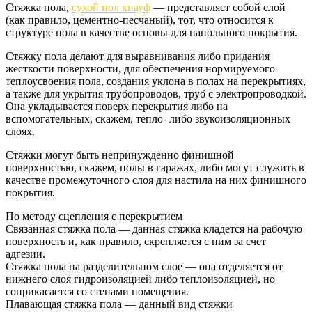
Стяжка пола,
сухой пол кнауф
— представляет собой слой
(как правило, цементно-песчаный), тот, что относится к
структуре пола в качестве основы для напольного покрытия.
Стяжку пола делают для выравнивания либо придания
жесткости поверхности, для обеспечения нормируемого
теплоусвоения пола, создания уклона в полах на перекрытиях,
а также для укрытия трубопроводов, труб с электропроводкой.
Она укладывается поверх перекрытия либо на
вспомогательных, скажем, тепло- либо звукоизоляционных
слоях.
Стяжки могут быть непринужденно финишной
поверхностью, скажем, полы в гаражах, либо могут служить в
качестве промежуточного слоя для настила на них финишного
покрытия.
По методу сцепления с перекрытием
Связанная стяжка пола — данная стяжка кладется на рабочую
поверхность и, как правило, скрепляется с ним за счет
адгезии.
Стяжка пола на разделительном слое — она отделяется от
нижнего слоя гидроизоляцией либо теплоизоляцией, но
соприкасается со стенами помещения.
Плавающая стяжка пола — данный вид стяжки