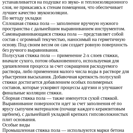
устанавливается на подушке из звуко- и теплоизоляционного
слоя, не прикасаясь к стенам помещения, что обеспечивает
лучшее качество звукоизоляции.
По методу укладки
Сплошная стяжка пола — заполнение вручную нужного
пространства с дальнейшим выравниванием инструментом.
Самовыравнивающаяся стяжка пола — представляет собой
состав с огромный текучестью, наносимый на герметичную
основу. Под своим весом он сам создает ровную поверхность
без ручного выравнивания.
Полусухая стяжка пола — применение 2-х слоев стяжки,
вначале сухого, потом обыкновенного, используемая для
удешевления процесса за счет сокращения расходуемого
раствора, либо применения малого числа воды в растворе для
убыстрения высыхания. Добавочная крепкость полусухой
стяжки достигается добавлением особых полимерных
составов, которые ускоряют процессы адгезии и улучшают
финальные колляции стяжки.
Сборная стяжка пола — также именуется сухой стяжкой.
Выравнивание поверхности идет за счет заполнения её по
ярусу сыпучим материалом (почаще каждого керамзитовым
щебнем), с дальнейшей укладкой крепких гипсоволокнистых
плит основания.
Особые виды
Промышленная стяжка пола — используются марки бетона