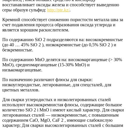
восстанавливает оксиды железа и способствует выведению
серы образуя сульфид:
http://pte.kz/
.
Кремний способствует снижению пористости металла шва за
счет подавления процесса образования оксида углерода и
является хорошим раскислителем.
По содержанию SiO 2 подразделяются на: висококремнистые
(до 40 … 45% SiO 2 ), низкокремнистые (до 0,5% SiO 2 ) и
безкремнистые.
По содержанию MnO делятся на: високомарганцевые (> 30%
MnO), среднеомарганцевые (15-30% MnO) и
низькомарганцевые.
По назначению различают флюсы для сварки:
низкоуглеродистые, легированные, для спецсталей, для
цветных металлов.
Для сварки углеродистых и низколегированных сталей
используют высококремнистая флюсы, содержащие большое
количество SiO 2 i MnO i имеют кислый характер. Для сварки
легированных сталей — низкокремнистые, с повышенным
содержанием СаО, MgO, CaF 2 , имеющие слабокислую
характер; Для сварки высоколегированных сталей с большим