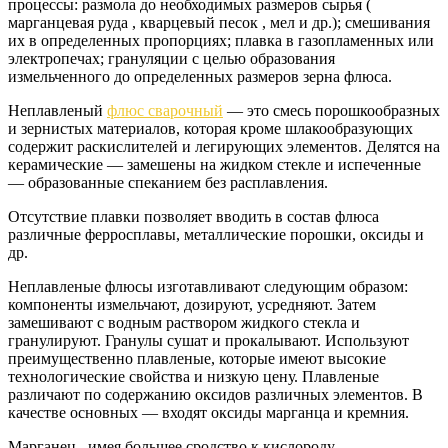
процессы: размола до необходимых размеров сырья (
марганцевая руда , кварцевый песок , мел и др.); смешивания
их в определенных пропорциях; плавка в газопламенных или
электропечах; грануляции с целью образования
измельченного до определенных размеров зерна флюса.
Неплавленый
флюс сварочный
— это смесь порошкообразных
и зернистых материалов, которая кроме шлакообразующих
содержит раскислителей и легирующих элементов. Делятся на
керамические — замешены на жидком стекле и испеченные
— образованные спеканием без расплавления.
Отсутствие плавки позволяет вводить в состав флюса
различные ферросплавы, металлические порошки, оксиды и
др.
Неплавленые флюсы изготавливают следующим образом:
компоненты измельчают, дозируют, усредняют. Затем
замешивают с водным раствором жидкого стекла и
гранулируют. Гранулы сушат и прокалывают. Используют
преимущественно плавленые, которые имеют высокие
технологические свойства и низкую цену. Плавленые
различают по содержанию оксидов различных элементов. В
качестве основных — входят оксиды марганца и кремния.
Марганец , имея большее сродство к кислороду