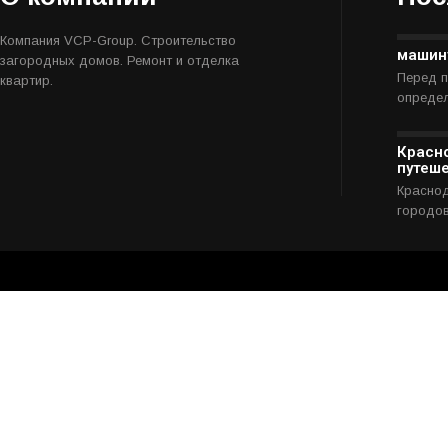
n
a
Компания VCP-Group. Строительство
v
машин
загородных домов. Ремонт и отделка
i
Перед п
квартир.
определ
g
a
t
Красно
путеше
i
Краснод
o
городо
n