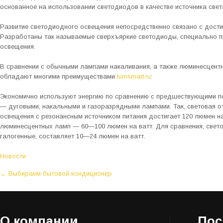
основанное на использовании светодиодов в качестве источника свет
Развитие светодиодного освещения непосредственно связано с дости
Разработаны так называемые сверхъяркие светодиоды, специально п
освещения.
В сравнении с обычными лампами накаливания, а также люминесцент
обладают многими преимуществами
lumsmart.ru
:
Экономично используют энергию по сравнению с предшествующими по
— дуговыми, накальными и газоразрядными лампами. Так, световая 
освещения с резонансным источником питания достигает 120 люмен на
люминесцентных ламп — 60—100 люмен на ватт. Для сравнения, свет
галогенные, составляет 10—24 люмен на ватт.
Новости
P
←
Выбираем бытовой кондиционер
o
s
t
О компании
Пос