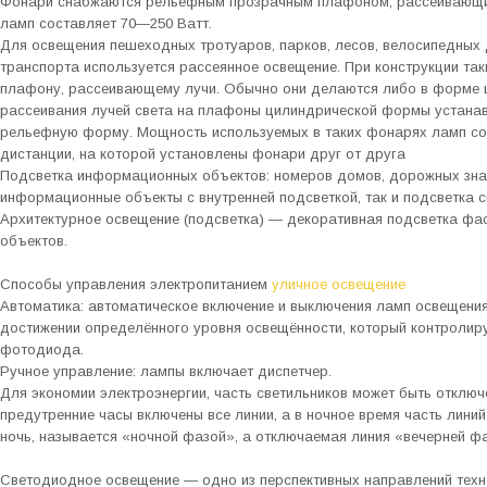
Фонари снабжаются рельефным прозрачным плафоном, рассеивающим
ламп составляет 70—250 Ватт.
Для освещения пешеходных тротуаров, парков, лесов, велосипедных
транспорта используется рассеянное освещение. При конструкции та
плафону, рассеивающему лучи. Обычно они делаются либо в форме 
рассеивания лучей света на плафоны цилиндрической формы устана
рельефную форму. Мощность используемых в таких фонарях ламп сост
дистанции, на которой установлены фонари друг от друга
Подсветка информационных объектов: номеров домов, дорожных знак
информационные объекты с внутренней подсветкой, так и подсветка 
Архитектурное освещение (подсветка) — декоративная подсветка фа
объектов.
Способы управления электропитанием
уличное освещение
Автоматика: автоматическое включение и выключения ламп освещения
достижении определённого уровня освещённости, который контроли
фотодиода.
Ручное управление: лампы включает диспетчер.
Для экономии электроэнергии, часть светильников может быть отключе
предутренние часы включены все линии, а в ночное время часть линий
ночь, называется «ночной фазой», а отключаемая линия «вечерней ф
Светодиодное освещение — одно из перспективных направлений техно