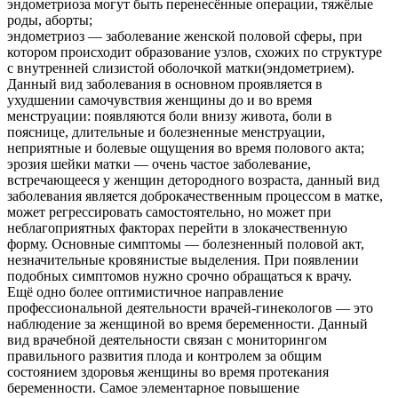
эндометриоза могут быть перенесённые операции, тяжёлые
роды, аборты;
эндометриоз — заболевание женской половой сферы, при
котором происходит образование узлов, схожих по структуре
с внутренней слизистой оболочкой матки(эндометрием).
Данный вид заболевания в основном проявляется в
ухудшении самочувствия женщины до и во время
менструации: появляются боли внизу живота, боли в
пояснице, длительные и болезненные менструации,
неприятные и болевые ощущения во время полового акта;
эрозия шейки матки — очень частое заболевание,
встречающееся у женщин детородного возраста, данный вид
заболевания является доброкачественным процессом в матке,
может регрессировать самостоятельно, но может при
неблагоприятных факторах перейти в злокачественную
форму. Основные симптомы — болезненный половой акт,
незначительные кровянистые выделения. При появлении
подобных симптомов нужно срочно обращаться к врачу.
Ещё одно более оптимистичное направление
профессиональной деятельности врачей-гинекологов — это
наблюдение за женщиной во время беременности. Данный
вид врачебной деятельности связан с мониторингом
правильного развития плода и контролем за общим
состоянием здоровья женщины во время протекания
беременности. Самое элементарное повышение