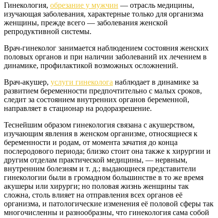
Гинекология,
обрезание у мужчин
— отрасль медицины,
изучающая заболевания, характерные только для организма
женщины, прежде всего — заболевания женской
репродуктивной системы.
Врач-гинеколог занимается наблюдением состояния женских
половых органов и при наличии заболеваний их лечением в
динамике, профилактикой возможных осложнений.
Врач-акушер,
услуги гинеколога
наблюдает в динамике за
развитием беременности предпочтительно с малых сроков,
следит за состоянием внутренних органов беременной,
направляет в стационар на родоразрешение.
Теснейшим образом гинекология связана с акушерством,
изучающим явления в женском организме, относящиеся к
беременности и родам, от момента зачатия до конца
послеродового периода; близко стоит она также к хирургии и
другим отделам практической медицины, — нервным,
внутренним болезням и т. д.; выдающиеся представители
гинекологии были в громадном большинстве в то же время
акушеры или хирурги; но половая жизнь женщины так
сложна, столь влияет на отправления всех органов её
организма, и патологические изменения её половой сферы так
многочисленны и разнообразны, что гинекология сама собой