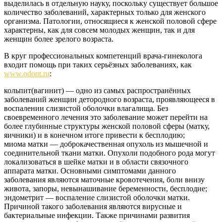
выделилась в отдельную науку, поскольку существует большое
количество заболеваний, характерных только для женского
организма. Патологии, относящиеся к женской половой сфере
характерны, как для совсем молодых женщин, так и для
женщин более зрелого возраста.
В круг профессиональных компетенций врача-гинеколога
входит помощь при таких серьёзных заболеваниях, как
www.odont.ru
:
кольпит(вагинит) — одно из самых распространённых
заболеваний женщин детородного возраста, проявляющееся в
воспалении слизистой оболочки влагалища. Без
своевременного лечения это заболевание может перейти на
более глубинные структуры женской половой сферы (матку,
яичники) и в конечном итоге привести к бесплодию;
миома матки — доброкачественная опухоль из мышечной и
соединительной ткани матки. Опухоли подобного рода могут
локализоваться в шейке матки и в области связочного
аппарата матки. Основными симптомами данного
заболевания являются маточные кровотечения, боли внизу
живота, запоры, невынашивание беременности, бесплодие;
эндометрит — воспаление слизистой оболочки матки.
Причиной такого заболевания являются вирусные и
бактериальные инфекции. Также причинами развития