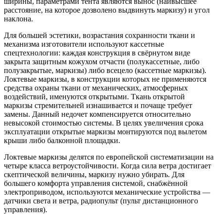
ширины, параметрами тента являются вынос (наивысшее
расстояние, на которое дозволено выдвинуть маркизу) и угол
наклона.
Для большей эстетики, возрастания сохранности ткани и
механизма изготовители используют кассетные
спецтехнологии: каждая конструкция в свёрнутом виде
закрыта защитным кожухом отчасти (полукассетные, либо
полузакрытые, маркизы) либо всецело (кассетные маркизы).
Локтевые маркизы, в конструкции которых не применяются
средства охраны ткани от механических, атмосферных
воздействий, именуются открытыми. Ткань открытой
маркизы стремительней изнашивается и почаще требует
замены. Данный недочет компенсируется относительно
невысокой стоимостью системы. В целях увеличения срока
эксплуатации открытые маркизы монтируются под вылетом
крыши либо балконной площадки.
Локтевые маркизы делятся по европейской систематизации на
четыре класса ветроустойчивости. Когда сила ветра достигает
скептической величины, маркизу нужно убирать. Для
большего комфорта управления системой, снабжённой
электроприводом, используются механические устройства —
датчики света и ветра, радиопульт (пульт дистанционного
управления).