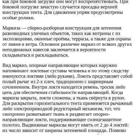
как при боковой загрузке они могут воспрепятствовать. При
боковой погрузке зачастую случается просадка верхней
конструкции тента. Для сдвижения упрям предусмотрены
особые ролики.
Маркиза — сборно-разборная конструкция для затенения
разновидных уличных объектов, таких как витрины с их
экспозициями, оконные проёмы, террасы, а также для охраны
от ливня и ветра. Основное различие маркиз от всяких других
неподвижных навесов заключается в вероятности
складываться и раскладываться.
Вид маркиз, опорные направляющие которых наружно
напоминают локтевые суставы человека и по этому сходству
именуются локтями (либо руками). Локоть представляет собой
полый рычаг из 2-х плеч, традиционно с шарнирным
сочленением. Внутри локтя находится ремень, тросик либо
цепь для обеспечения стабильности направляющей. Когда
маркиза закрыта, локти сложены, а ткань свёрнута в рулон.
Для раскрытия горизонтального тента применяется рычажный
либо электроприводной редукторный механизм, тот, что
синхронно разматывает ткань и раздвигает опорно-
направляющие локти, поддерживающие солнцезащитное
полотно. Выдвижные маркизы могут иметь от 2 до 4 локтей:
их число зависит от ширины затеняемой площади. Помимо