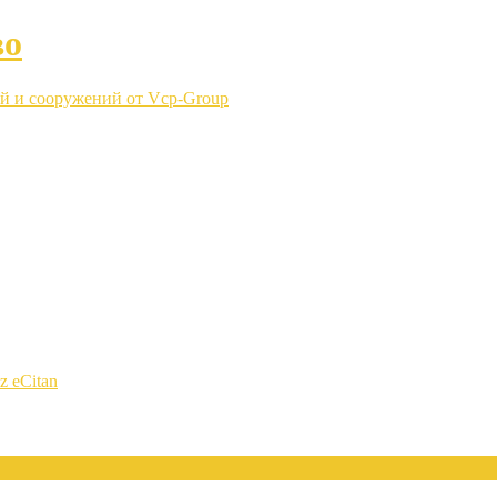
во
й и сооружений от Vcp-Group
z eCitan