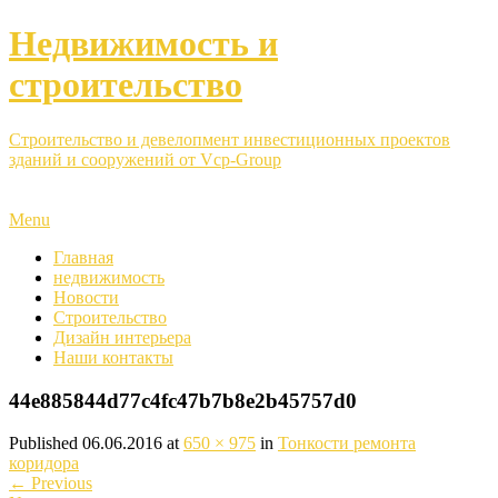
Недвижимость и
строительство
Строительство и девелопмент инвестиционных проектов
зданий и сооружений от Vcp-Group
Menu
Главная
недвижимость
Новости
Строительство
Дизайн интерьера
Наши контакты
44e885844d77c4fc47b7b8e2b45757d0
Published
06.06.2016
at
650 × 975
in
Тонкости ремонта
коридора
←
Previous