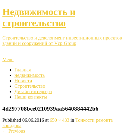
Недвижимость и
строительство
Строительство и девелопмент инвестиционных проектов
зданий и сооружений от Vcp-Group
Menu
Главная
недвижимость
Новости
Строительство
Дизайн интерьера
Наши контакты
4d297708bee0210939aa5640884442b6
Published
06.06.2016
at
650 × 433
in
Тонкости ремонта
коридора
←
Previous