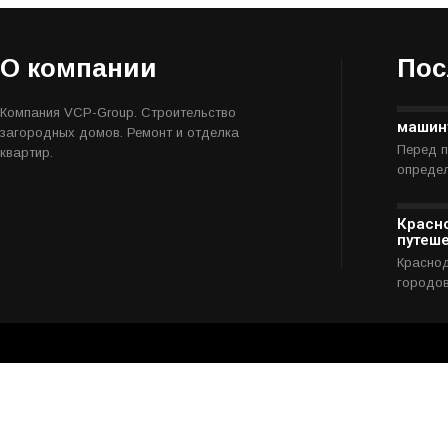
o
s
t
О компании
Пос
n
a
Компания VCP-Group. Строительство
v
машин
загородных домов. Ремонт и отделка
i
Перед п
квартир.
определ
g
a
t
Красно
путеше
i
Краснод
o
городо
n