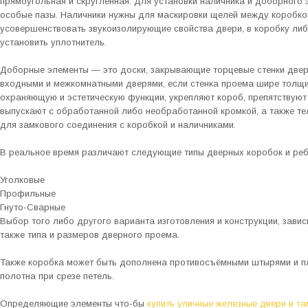
прямоугольная и скругленная. Для установки наличника и доборного
особые пазы. Наличники нужны для маскировки щелей между коробко
усовершенствовать звукоизолирующие свойства двери, в коробку либ
установить уплотнитель.
Доборные элементы — это доски, закрывающие торцевые стенки двер
входными и межкомнатными дверями, если стенка проема шире толщи
охраняющую и эстетическую функции, укрепляют короб, препятствую
выпускают с обработанной либо необработанной кромкой, а также тел
для замкового соединения с коробкой и наличниками.
В реальное время различают следующие типы дверных коробок и реб
Уголковые
Профильные
Гнуто-Сварные
Выбор того либо другого варианта изготовления и конструкции, завис
также типа и размеров дверного проема.
Также коробка может быть дополнена противосъёмными штырями и 
полотна при срезе петель.
Определяющие элементы что-бы
купить уличные железные двери в т