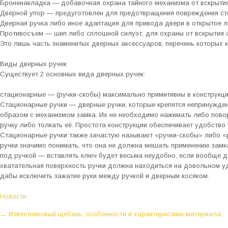
Броненакладка — добавочная охрана тайного механизма от вскрытия
Дверной упор — предуготовлен для предотвращения повреждения сте
Дверная ручка либо иное адаптация для привода двери в открытое л
Противосъем — шип либо сплошной силуэт, для охраны от вскрытия 
Это лишь часть знаменитых дверных аксессуаров, перечень которых 
Виды дверных ручек
Существует 2 основных вида дверных ручек:
стационарные — (ручки-скобы) максимально примитивны в конструкци
Стационарные ручки — дверные ручки, которые крепятся непринужден
образом с механизмом замка. Их не необходимо нажимать либо пово
ручку либо толкать её. Простота конструкции обеспечивает удобство 
Стационарные ручки также зачастую называют «ручки-скобы» либо «р
ручки значимо понимать, что она не должна мешать применению замк
под ручкой — вставлять ключ будет весьма неудобно, если вообще д
хватательная поверхность ручки должна находиться на довольном уд
дабы исключить зажатие руки между ручкой и дверным косяком.
Новости
P
←
Известняковый щебень: особенности и характеристики материала