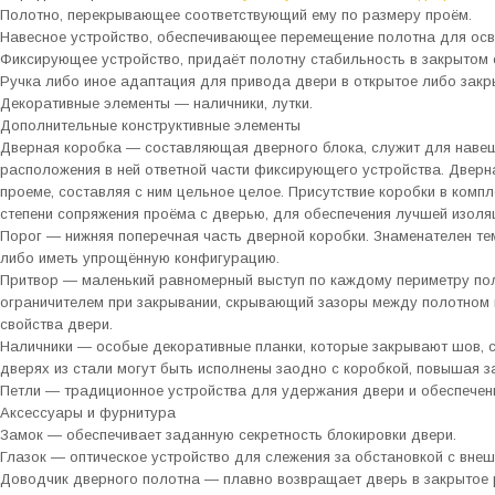
Полотно, перекрывающее соответствующий ему по размеру проём.
Навесное устройство, обеспечивающее перемещение полотна для ос
Фиксирующее устройство, придаёт полотну стабильность в закрытом 
Ручка либо иное адаптация для привода двери в открытое либо закр
Декоративные элементы — наличники, лутки.
Дополнительные конструктивные элементы
Дверная коробка — составляющая дверного блока, служит для навеш
расположения в ней ответной части фиксирующего устройства. Дверн
проеме, составляя с ним цельное целое. Присутствие коробки в комп
степени сопряжения проёма с дверью, для обеспечения лучшей изоля
Порог — нижняя поперечная часть дверной коробки. Знаменателен тем
либо иметь упрощённую конфигурацию.
Притвор — маленький равномерный выступ по каждому периметру пол
ограничителем при закрывании, скрывающий зазоры между полотном
свойства двери.
Наличники — особые декоративные планки, которые закрывают шов, 
дверях из стали могут быть исполнены заодно с коробкой, повышая з
Петли — традиционное устройства для удержания двери и обеспечени
Аксессуары и фурнитура
Замок — обеспечивает заданную секретность блокировки двери.
Глазок — оптическое устройство для слежения за обстановкой с внеш
Доводчик дверного полотна — плавно возвращает дверь в закрытое 