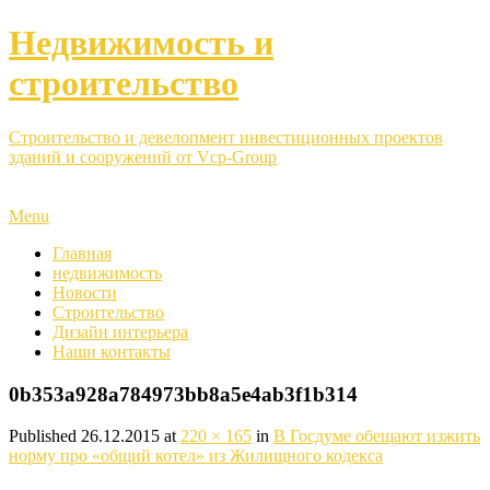
Недвижимость и
строительство
Строительство и девелопмент инвестиционных проектов
зданий и сооружений от Vcp-Group
Menu
Главная
недвижимость
Новости
Строительство
Дизайн интерьера
Наши контакты
0b353a928a784973bb8a5e4ab3f1b314
Published
26.12.2015
at
220 × 165
in
В Госдуме обещают изжить
норму про «общий котел» из Жилищного кодекса