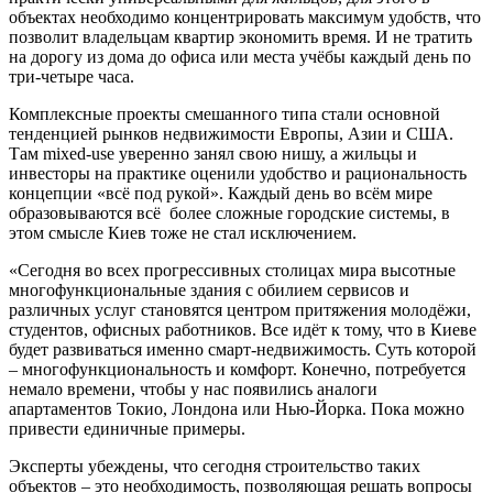
объектах необходимо концентрировать максимум удобств, что
позволит владельцам квартир экономить время. И не тратить
на дорогу из дома до офиса или места учёбы каждый день по
три-четыре часа.
Комплексные проекты смешанного типа стали основной
тенденцией рынков недвижимости Европы, Азии и США.
Там mixed-use уверенно занял свою нишу, а жильцы и
инвесторы на практике оценили удобство и рациональность
концепции «всё под рукой». Каждый день во всём мире
образовываются всё более сложные городские системы, в
этом смысле Киев тоже не стал исключением.
«Сегодня во всех прогрессивных столицах мира высотные
многофункциональные здания с обилием сервисов и
различных услуг становятся центром притяжения молодёжи,
студентов, офисных работников. Все идёт к тому, что в Киеве
будет развиваться именно смарт-недвижимость. Суть которой
– многофункциональность и комфорт. Конечно, потребуется
немало времени, чтобы у нас появились аналоги
апартаментов Токио, Лондона или Нью-Йорка. Пока можно
привести единичные примеры.
Эксперты убеждены, что сегодня строительство таких
объектов – это необходимость, позволяющая решать вопросы