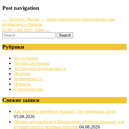
Post navigation
←
Эксперт: Жилье — инвестиционная альтернатива при
недоверии к банкам
Если у вас нету дома
→
Рубрики
Без рубрики
Дизайн интерьера
Загородная недвижимость
Ипотека
недвижимость
Новости
Строительство
Свежие записи
Как выбрать швейную машину для домашних задач
05.08.2026
Прокат автомобиля в Краснодаре: удобное решение для
путешествий и деловых поездок
04.08.2026