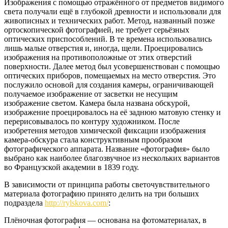
Изображения с помощью отражённого от предметов видимого
света получали ещё в глубокой древности и использовали для
живописных и технических работ. Метод, названный позже
ортоскопической фотографией, не требует серьёзных
оптических приспособлений. В те времена использовались
лишь малые отверстия и, иногда, щели. Проецировались
изображения на противоположные от этих отверстий
поверхности. Далее метод был усовершенствован с помощью
оптических приборов, помещаемых на место отверстия. Это
послужило основой для создания камеры, ограничивающей
получаемое изображение от засветки не несущим
изображение светом. Камера была названа обскурой,
изображение проецировалось на её заднюю матовую стенку и
перерисовывалось по контуру художником. После
изобретения методов химической фиксации изображения
камера-обскура стала конструктивным прообразом
фотографического аппарата. Название «фотография» было
выбрано как наиболее благозвучное из нескольких вариантов
во Французской академии в 1839 году.
В зависимости от принципа работы светочувствительного
материала фотографию принято делить на три больших
подраздела
http://rylskova.com/
:
Плёночная фотография — основана на фотоматериалах, в