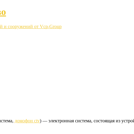
во
й и сооружений от Vcp-Group
истема,
домофон ctv
) — электронная система, состоящая из устр