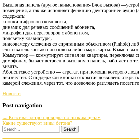
Вызывная панель (другое наименование- Блок вызова) —устрой
помещения, а так же исполняет функцию двусторонней аудио (
содержать:
кнопки цифрового комплекта,
динамик для речевых сообщений абонента,
микрофон для переговоров с абонентом,
подсветку клавиатуры,
видеокамеру слежения со спрятанным объективом (Pinhole) л
считыватель контактного ключа либо смарт-карты. Взамен выз
Коммутатор — коммутирует сигнал на квартиры, переключая си
домофонах, бывает встроен в вызывную панель, работает по те
визита.
Абонентское устройство — агрегат, при помощи которого люди,
неизвестен. С поддержкой кнопки открытия дозволено открыть 
камерой слежения, через тот, что дозволено разглядеть посетите
Новости
Post navigation
←
Красивая ретро проводка по низким ценам
Какие существуют виды бетона?
→