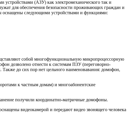
и устройствами (АЗУ) как электромеханического так и
служат для обеспечения безопасности проживающих граждан и
ны оснащены следующими устройствами и функциями:
редставляют собой многофункциональную микропроцессорную
офон дозволено отнести к системам ПЗУ (переговорно-
я. Также до сих пор нет цельного наименовавания: домофон,
оротами к частным домам) и многоабонентские
ранение получили координатно-матричные домофоны.
снащены видеокамерой и передают видео звонящего человека