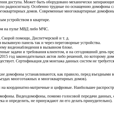
ения доступа. Может быть оборудовано механически запирающим
бо по радиосигналу. Особенно трудные по оснащению домофоны 
многоквартирных домов. Современные многоквартирные домофо
ным устройством в квартире.
ом на пульт МВД либо МЧС.
Скорой помощи, Диспетчерской и т. д.
вызывную панель так и через переговорные устройства.
тему видеонаблюдения в вызывном блоке.
нные задачи и требования клиентом, и на сегодняшний день п
2015 год законодательных актов либо решений, по которому дом
уществует. Сертификация для монтажа данных систем не требуетс
ие домофоны устанавливаются, как правило, перед въездными в
ъездах многоэтажных и многоквартирных домов).
и на координатно-матричные и цифровые. Наибольшее распрост
мофоны. Видеодомофоны, помимо голосовой передачи данных, о
ка и определить, не принуждают ли его делать принудительно).