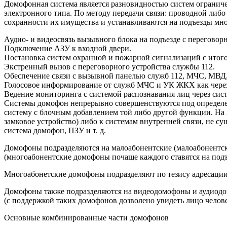
Домофонная система является разновидностью систем огранич
электронного типа. По методу передачи связи: проводной ли
сохранности их имущества и устанавливаются на подъезды 
Аудио- и видеосвязь вызывного блока на подъезде с переговор
Подключение АЗУ к входной двери.
Постановка систем охранной и пожарной сигнализаций с итог
Экстренный вызов с переговорного устройства службы 112.
Обеспечение связи с вызывной панелью служб 112, МЧС, МВД, 
Голосовое информирование от служб МЧС и УК ЖКХ как через 
Ведение мониторинга с системой распознавания лиц через сис
Системы домофон непрерывно совершенствуются под определе
систему с блочным добавлением той либо другой функции. На 
замковое устройство) либо к системам внутренней связи, не с
система домофон, ПЗУ и т. д.
Домофоны подразделяются на малоабонентские (малоабонентск
(многоабонентские домофоны почаще каждого ставятся на под
Многоабонетские домофоны подразделяют по тезису адресаци
Домофоны также подразделяются на видеодомофоны и аудиодо
(с поддержкой таких домофонов дозволено увидеть лицо челове
Основные комбинированные части домофонов