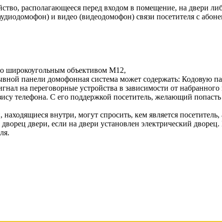
ство, располагающееся перед входом в помещение, на двери либ
аудиодомофон) и видео (видеодомофон) связи посетителя с абон
ибо широкоугольным объективом M12,
ывной панели домофонная система может содержать: Кодовую па
гнал на переговорные устройства в зависимости от набранного
зису телефона. С его поддержкой посетитель, желающий попасть 
 находящиеся внутри, могут спросить, кем является посетитель,
дворец двери, если на двери установлен электрический дворец.
ля.