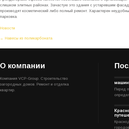
слишком элитных районах. Зачастую это здания с устаревшим фасад
производят косметический либо полный ремонт. Характерен неудобны
парковка.
Новости
P
←
Навесы из поликарбоната
o
s
t
О компании
Пос
n
a
Компания VCP-Group. Строительство
v
машин
загородных домов. Ремонт и отделка
i
Перед п
квартир.
определ
g
a
t
Красно
путеше
i
Краснод
o
городо