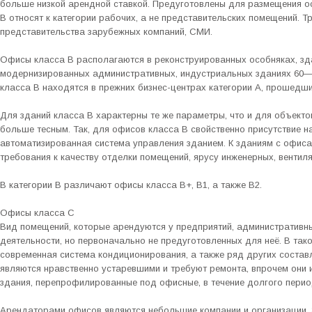
больше низкой арендной ставкой. Предуготовлены для размещения о
B относят к категории рабочих, а не представительских помещений. 
представительства зарубежных компаний, СМИ.
Офисы класса В располагаются в реконструированных особняках, зд
модернизированных административных, индустриальных зданиях 60—
класса B находятся в прежних бизнес-центрах категории А, прошедши
Для зданий класса B характерны те же параметры, что и для объекто
больше тесным. Так, для офисов класса B свойственно присутствие н
автоматизированная система управления зданием. К зданиям с офис
требования к качеству отделки помещений, ярусу инженерных, вентил
В категории B различают офисы класса B+, B1, а также B2.
Офисы класса С
Вид помещений, которые арендуются у предприятий, административн
деятельности, но первоначально не предуготовленных для неё. В так
современная система кондиционирования, а также ряд других состав
являются нравственно устаревшими и требуют ремонта, впрочем они 
здания, перепрофилированные под офисные, в течение долгого перио
Арендаторами офисов являются небольшие компании и организации. 