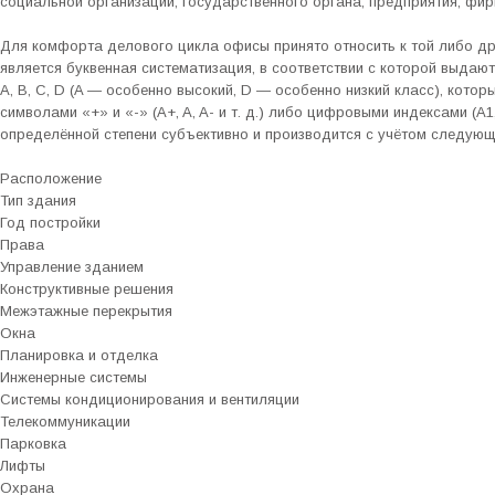
социальной организации, государственного органа, предприятия, фир
Для комфорта делового цикла офисы принято относить к той либо др
является буквенная систематизация, в соответствии с которой выда
A, B, C, D (A — особенно высокий, D — особенно низкий класс), кото
символами «+» и «-» (A+, A, A- и т. д.) либо цифровыми индексами (A1,
определённой степени субъективно и производится с учётом следую
Расположение
Тип здания
Год постройки
Права
Управление зданием
Конструктивные решения
Межэтажные перекрытия
Окна
Планировка и отделка
Инженерные системы
Системы кондиционирования и вентиляции
Телекоммуникации
Парковка
Лифты
Охрана