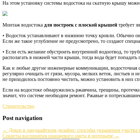
На этом установку системы водостока на скатную крышу можно
Монтаж водостока
для построек с плоской крышей
требует з
• Водосток устанавливают в нижнюю точку кровли. Обычно он 
Если же такое углубление не предусмотрено, то создают спец
• Если есть желание обустроить внутренний водоотвод, то тр
располагать в нижней части крыши, тогда вода будет попадать п
Как и любые другие инженерные коммуникации, водосточная си
регулярно очищать от грязи, мусора, мелких веток, листьев и
не приходилось постоянно чистить, можно установить в них сп
Если на водостоке обнаружились ржавчина, трещины, протечки 
значит, что системе необходим ремонт. Ржавые и потрескавшие
Строительство
Post navigation
←
Декор в ландшафтном дизайне: способы украшения участка 
Секреты восприятия оранжевого цвета в интерьере
→