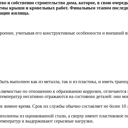
о и собственно строительство дома, которое, в свою очередь
темы крыши и кровельных работ. Финальным этапом последни
тации жилища.
роение, учитывая его конструктивные особенности и внешний ви
ть выполнен как из металла, так и из пластика, и иметь трап
яемостью по отношению к образованию коррозии, отличаются не
температур негативно отражаются на состоянии деталей: они мог
в зимнее время. Срок их службы обычно составляет не более 10 л
олнены из оцинкованной стали, а сверху имеют пластиковое пок
емператур и выдерживают серьезные нагрузки.