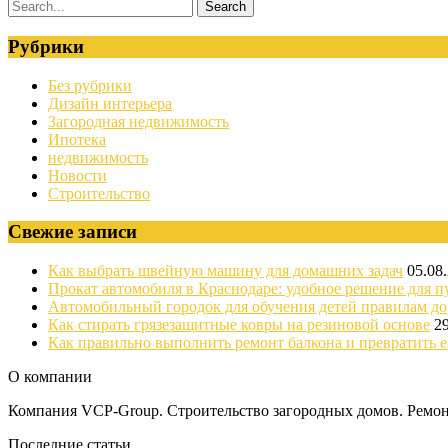
Рубрики
Без рубрики
Дизайн интерьера
Загородная недвижимость
Ипотека
недвижимость
Новости
Строительство
Свежие записи
Как выбрать швейную машину для домашних задач
05.08
Прокат автомобиля в Краснодаре: удобное решение для п
Автомобильный городок для обучения детей правилам д
Как стирать грязезащитные ковры на резиновой основе
2
Как правильно выполнить ремонт балкона и превратить е
О компании
Компания VCP-Group. Строительство загородных домов. Ремонт
Последние статьи