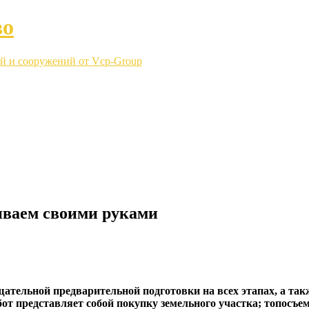
во
й и сооружений от Vcp-Group
ливаем своими руками
ательной предварительной подготовки на всех этапах, а также
от представляет собой покупку земельного
участка; топосъе