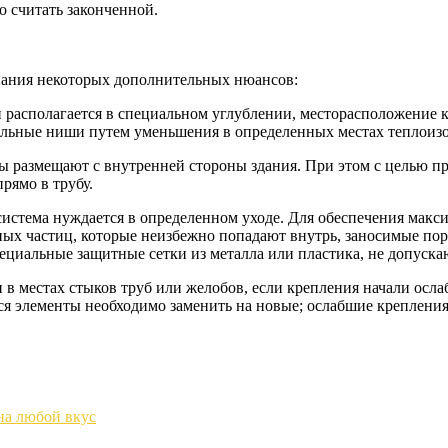
 считать законченной.
нания некоторых дополнительных нюансов:
располагается в специальном углублении, месторасположение к
иальные ниши путем уменьшения в определенных местах теплоиз
убы размещают с внутренней стороны здания. При этом с целью п
рямо в трубу.
стема нуждается в определенном уходе. Для обеспечения макси
 иных частиц, которые неизбежно попадают внутрь, заносимые п
ециальные защитные сетки из металла или пластика, не допуска
в местах стыков труб или желобов, если крепления начали ослаб
ся элементы необходимо заменить на новые; ослабшие крепления
на любой вкус