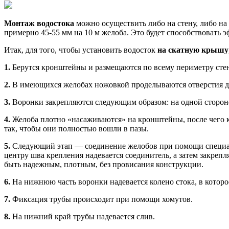
Монтаж водостока
можно осуществить либо на стену, либо н
примерно 45-55 мм на 10 м желоба. Это будет способствовать 
Итак, для того, чтобы установить водосток
на скатную крышу
1.
Берутся кронштейны и размещаются по всему периметру стен
2.
В имеющихся желобах ножовкой проделываются отверстия дл
3.
Воронки закрепляются следующим образом: на одной стороне 
4.
Желоба плотно «насаживаются» на кронштейны, после чего кр
так, чтобы они полностью вошли в пазы.
5.
Следующий этап — соединение желобов при помощи специаль
центру шва крепления надевается соединитель, а затем закреп
быть надежным, плотным, без провисания конструкции.
6.
На нижнюю часть воронки надевается колено стока, в которое
7.
Фиксация трубы происходит при помощи хомутов.
8.
На нижний край трубы надевается слив.