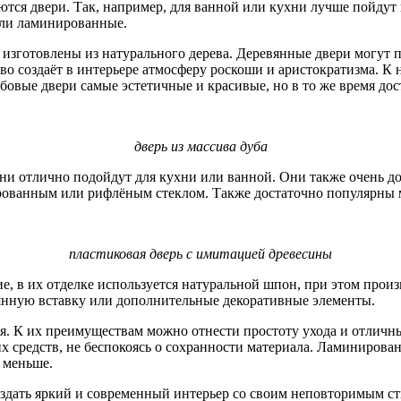
ются двери. Так, например, для ванной или кухни лучше пойдут
или ламинированные.
к изготовлены из натурального дерева. Деревянные двери могут
во создаёт в интерьере атмосферу роскоши и аристократизма. К
бовые двери самые эстетичные и красивые, но в то же время дос
дверь из массива дуба
ни отлично подойдут для кухни или ванной. Они также очень до
ированным или рифлёным стеклом. Также достаточно популярны м
пластиковая дверь с имитацией древесины
ие, в их отделке используется натуральной шпон, при этом про
янную вставку или дополнительные декоративные элементы.
ия. К их преимуществам можно отнести простоту ухода и отлич
х средств, не беспокоясь о сохранности материала. Ламиниров
и меньше.
создать яркий и современный интерьер со своим неповторимым с