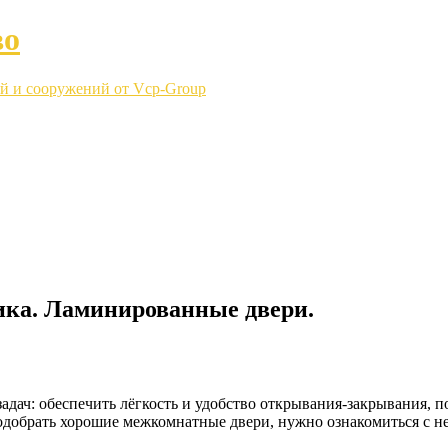
во
й и сооружений от Vcp-Group
тика. Ламинированные двери.
дач: обеспечить лёгкость и удобство открывания-закрывания, п
одобрать хорошие межкомнатные двери, нужно ознакомиться с 