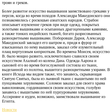
троян и греков.
Более развитое искусство вышивания заимствовано греками у
персов, когда во время походов Александра Македонского они
познакомились с роскошью азиатских народов. Страбон
описывает изумление греков при виде одежд, покрытых
золотыми вышивками и осыпанных драгоценными камнями,
а также тонких индийских тканей, богато разрисованных
разноцветными вышивками. Поборовши Дария, Александр
Македонский завладел его шатром и, придя в фурор от
изысканных по нему вышивок, заказал себе изумительный
плащ виртуозным киприоткам. Во времена Моисея, искусство
В. было мощно развито, исключительно славился своим
искусством Ахалиаб из колена Дана. Одежда Аарона и
сыновей его во время богослужений состояла из ткани,
выделанной из полотна, вышитого разноцветными узорами. В
книге Исхода мы видим также, что занавесь, скрывающая
Святую Святых, была из льняной ткани с вышитыми по ней
пунцовыми херувимами. Соломон заказал для своего храма
вавилонянам, гордившимися своим искусством, голубую
занавесь с вышитыми по ней пурпуровыми херувимами.
Ассирияне и иудеи, возможно, заимствовали вышивание из
Египта.
Новости