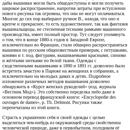
дабы вышивки могли быть общедоступны и могли получить
широкое распространение, напротив затраты при вступлении
нового рисунка так огромны, что они не могут оплачиваться.
Многие до сих пор выбирают ручное В., находя, что оно и
крепче и прекраснее, то есть художественнее, так как фантазия
вышивальщицы, не стесненная тесными рамками машинного
производства, имеет полный простор. Тут следует упомянуть
о том, что в конце 1880-х годов в Западной Европе,
исключительно во Франции, стали обширно распространяться
вышивки по русским общеизвестным примерам, с петушками,
конями и т. под. фигурами, вышиваемыми красными, синими
и жёлтыми нитками по белой ткани. Одежды с
сходственными вышивками в 1890 и 1891 гг. дозволено было
встретить зачастую в Париже на женщинах в собраниях, а
исключительно на молодых дамах и детях. Подробное
изложение различных методов вышивания дозволено
обнаружить в «Курсе женских рукоделий» (изд. журнала
«Вестник Мод»). Это собственно переделка либо даже в
основном перевод французской книги: «Encyclopedie des
ouvrages de dames», p. Th. Delmont. Рисунки также
перепечатаны из этой книги.
Страсть к украшению себя и своей одежды с целью
выделиться чем-нибудь из окружающей среды свойственна
человеческой природе, даже в первобытном, полудиком её