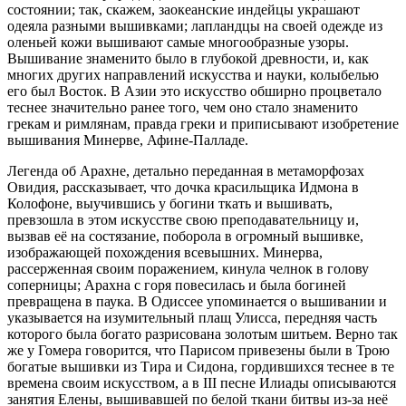
состоянии; так, скажем, заокеанские индейцы украшают
одеяла разными вышивками; лапландцы на своей одежде из
оленьей кожи вышивают самые многообразные узоры.
Вышивание знаменито было в глубокой древности, и, как
многих других направлений искусства и науки, колыбелью
его был Восток. В Азии это искусство обширно процветало
теснее значительно ранее того, чем оно стало знаменито
грекам и римлянам, правда греки и приписывают изобретение
вышивания Минерве, Афине-Палладе.
Легенда об Арахне, детально переданная в метаморфозах
Овидия, рассказывает, что дочка красильщика Идмона в
Колофоне, выучившись у богини ткать и вышивать,
превзошла в этом искусстве свою преподавательницу и,
вызвав её на состязание, поборола в огромный вышивке,
изображающей похождения всевышних. Минерва,
рассерженная своим поражением, кинула челнок в голову
соперницы; Арахна с горя повесилась и была богиней
превращена в паука. В Одиссее упоминается о вышивании и
указывается на изумительный плащ Улисса, передняя часть
которого была богато разрисована золотым шитьем. Верно так
же у Гомера говорится, что Парисом привезены были в Трою
богатые вышивки из Тира и Сидона, гордившихся теснее в те
времена своим искусством, а в III песне Илиады описываются
занятия Елены, вышивавшей по белой ткани битвы из-за неё