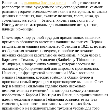
Вышивание,
вышивка бисером волки
— общеизвестное и
распространенное рукодельное искусство украшать самыми
разными узорами всевозможные ткани и материалы, от самых
дерзких и плотных, как, скажем: полотно, холст, кожа, до
тончайших материй — батиста, кисеи, газа, тюля и пр.
Инструменты и материалы для вышивания: иглы, нитки,
пяльцы, ножницы.
С некоторых пор ручной труд для примитивных вышивок
примерно абсолютно вытеснен машинным шитьем. Первая
вышивальная машина возникла во Франции в 1821 г., но имя
изобретателя осталось неведомо, и вообще не осталось
никаких сведений касательно её механизма. 4 года через г.
Бартелеми Тимонье д’Амплепи (Barthelemy Thimonnier
d’Amplepis) изобрел иную машину, которая все-таки не
оказалась удобоприменимой для широкого производства.
Наконец, на французской экспозиции 1854 г. возникла
машина Гейльмана, которая возбудила общий фурор и
произвела целый переворот в производстве вышивок. С тех
пор в машине Гейльмана сделано было несколько
незначительных изменений, из которых самые успешные
изобретены г. Барбом Шмитцом из Нанси; но принципиальная
идея и механизм машины Гейльмана остались те же. Без
сомнения, машинное вышивание может только быть
применимо к не исключительно трудным узорам для того,