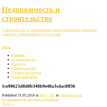
Недвижимость и
строительство
Строительство и девелопмент инвестиционных проектов
зданий и сооружений от Vcp-Group
Menu
Главная
недвижимость
Новости
Строительство
Дизайн интерьера
Наши контакты
1ce90623d8d0b348b9e48a3cdac0ff36
Published
31.05.2016
at
610 × 385
in
Умный поиск
недвижимости запущен в Украине
Next
→