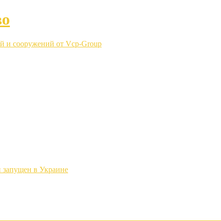
во
й и сооружений от Vcp-Group
 запущен в Украине