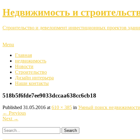
Недвижимость и строительст
Строительство и девелопмент инвестиционных проектов здани
Menu
Главная
недвижимость
Новости
Строительство
Дизайн интерьера
Наши контакты
518b5f6fde7ee9033dccaa638cc6cb18
Published
31.05.2016
at
610 × 385
in
Умный поиск недвижимости
←
Previous
Next
→