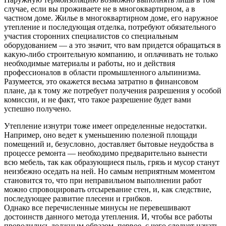
случае, если вы проживаете не в многоквартирном, а в
частном доме. Жилье в многоквартирном доме, его наружное
утепление и последующая отделка, потребуют обязательного
участия сторонних специалистов со специальным
оборудованием — а это значит, что вам придется обращаться в
какую-либо строительную компанию, и оплачивать не только
необходимые материалы и работы, но и действия
профессионалов в области промышленного альпинизма.
Разумеется, это окажется весьма затратно в финансовом
плане, да к тому же потребует получения разрешения у особой
комиссии, и не факт, что такое разрешение будет вами
успешно получено.
Утепление изнутри тоже имеет определенные недостатки.
Например, оно ведет к уменьшению полезной площади
помещений и, безусловно, доставляет бытовые неудобства в
процессе ремонта — необходимо предварительно вынести
всю мебель, так как образующиеся пыль, грязь и мусор станут
неизбежно оседать на ней. Но самым неприятным моментом
становится то, что при неправильном выполнении работ
можно спровоцировать отсыревание стен, и, как следствие,
последующее развитие плесени и грибков.
Однако все перечисленные минусы не перевешивают
достоинств данного метода утепления. И, чтобы все работы
проводились должным образом, первое, с чего следует начать