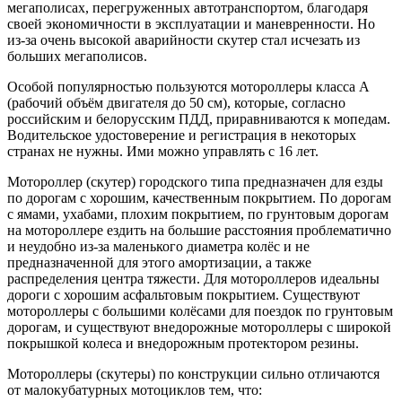
мегаполисах, перегруженных автотранспортом, благодаря
своей экономичности в эксплуатации и маневренности. Но
из-за очень высокой аварийности скутер стал исчезать из
больших мегаполисов.
Особой популярностью пользуются мотороллеры класса A
(рабочий объём двигателя до 50 см), которые, согласно
российским и белорусским ПДД, приравниваются к мопедам.
Водительское удостоверение и регистрация в некоторых
странах не нужны. Ими можно управлять с 16 лет.
Мотороллер (скутер) городского типа предназначен для езды
по дорогам с хорошим, качественным покрытием. По дорогам
с ямами, ухабами, плохим покрытием, по грунтовым дорогам
на мотороллере ездить на большие расстояния проблематично
и неудобно из-за маленького диаметра колёс и не
предназначенной для этого амортизации, а также
распределения центра тяжести. Для мотороллеров идеальны
дороги с хорошим асфальтовым покрытием. Существуют
мотороллеры с большими колёсами для поездок по грунтовым
дорогам, и существуют внедорожные мотороллеры с широкой
покрышкой колеса и внедорожным протектором резины.
Мотороллеры (скутеры) по конструкции сильно отличаются
от малокубатурных мотоциклов тем, что: