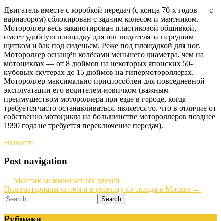
Двигатель вместе с коробкой передач (с конца 70-х годов — с
вариатором) сблокирован с задним колесом и маятником.
Мотороллер весь закапотирован пластиковой обшивкой,
имеет удобную площадку для ног водителя за передним
щитком и бак под сиденьем. Реже под площадкой для ног.
Мотороллер оснащён колёсами меньшего диаметра, чем на
мотоциклах — от 8 дюймов на некоторых японских 50-
кубовых скутерах до 15 дюймов на гипермотороллерах.
Мотороллер максимально приспособлен для повседневной
эксплуатации его водителем-новичком (важным
преимуществом мотороллера при езде в городе, когда
требуется часто останавливаться, является то, что в отличие от
собственно мотоцикла на большинстве мотороллеров позднее
1990 года не требуется переключение передач).
Новости
Post navigation
←
Монтаж межкомнатных дверей
Пиломатериалы оптом и в розницу со склада в Москве
→
Рубрики