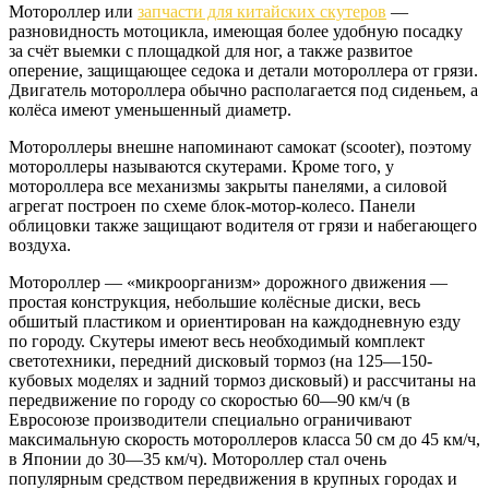
Мотороллер или
запчасти для китайских скутеров
—
разновидность мотоцикла, имеющая более удобную посадку
за счёт выемки с площадкой для ног, а также развитое
оперение, защищающее седока и детали мотороллера от грязи.
Двигатель мотороллера обычно располагается под сиденьем, а
колёса имеют уменьшенный диаметр.
Мотороллеры внешне напоминают самокат (scooter), поэтому
мотороллеры называются скутерами. Кроме того, у
мотороллера все механизмы закрыты панелями, а силовой
агрегат построен по схеме блок-мотор-колесо. Панели
облицовки также защищают водителя от грязи и набегающего
воздуха.
Мотороллер — «микроорганизм» дорожного движения —
простая конструкция, небольшие колёсные диски, весь
обшитый пластиком и ориентирован на каждодневную езду
по городу. Скутеры имеют весь необходимый комплект
светотехники, передний дисковый тормоз (на 125—150-
кубовых моделях и задний тормоз дисковый) и рассчитаны на
передвижение по городу со скоростью 60—90 км/ч (в
Евросоюзе производители специально ограничивают
максимальную скорость мотороллеров класса 50 см до 45 км/ч,
в Японии до 30—35 км/ч). Мотороллер стал очень
популярным средством передвижения в крупных городах и