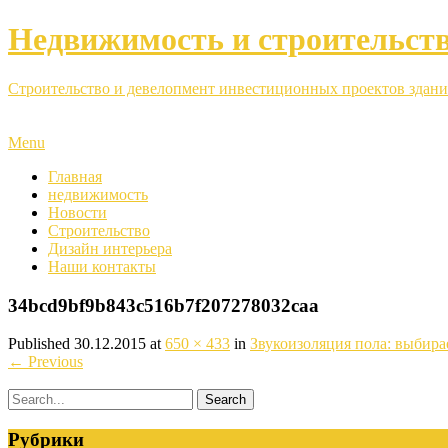
Недвижимость и строительст
Строительство и девелопмент инвестиционных проектов здани
Menu
Главная
недвижимость
Новости
Строительство
Дизайн интерьера
Наши контакты
34bcd9bf9b843c516b7f207278032caa
Published
30.12.2015
at
650 × 433
in
Звукоизоляция пола: выбир
←
Previous
Рубрики