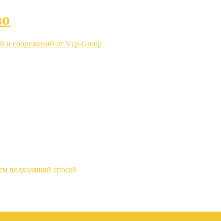
во
й и сооружений от Vcp-Group
аем подходящий способ