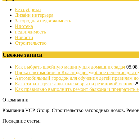
Без рубрики
Дизайн интерьера
Загородная недвижимость
Ипотека
недвижимость
Новости
Строительство
Свежие записи
Как выбрать швейную машину для домашних задач
05.08
Прокат автомобиля в Краснодаре: удобное решение для п
Автомобильный городок для обучения детей правилам д
Как стирать грязезащитные ковры на резиновой основе
2
Как правильно выполнить ремонт балкона и превратить е
О компании
Компания VCP-Group. Строительство загородных домов. Ремонт
Последние статьи