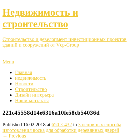
Недвижимость и
строительство
Строительство и девелопмент инвестиционных проектов
зданий и сооружений от Vcp-Group
Menu
Главная
недвижимость
Новости
Строительство
Дизайн интерьера
Наши контакты
221c45558d14e6316a10fe58cb54036d
Published
16.02.2018
at
650 × 432
in
3 основных способа
изготовления воска для обработки деревянных дверей
←
Previous