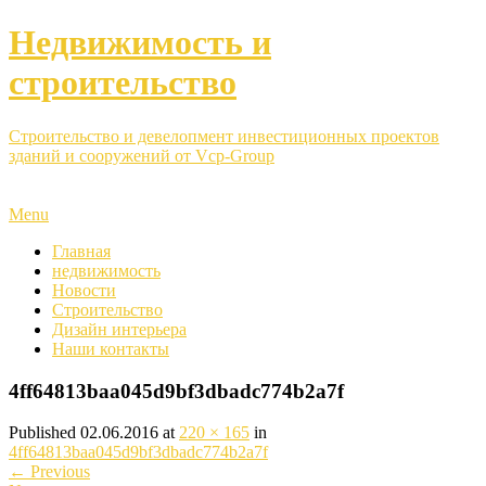
Недвижимость и
строительство
Строительство и девелопмент инвестиционных проектов
зданий и сооружений от Vcp-Group
Menu
Главная
недвижимость
Новости
Строительство
Дизайн интерьера
Наши контакты
4ff64813baa045d9bf3dbadc774b2a7f
Published
02.06.2016
at
220 × 165
in
4ff64813baa045d9bf3dbadc774b2a7f
←
Previous