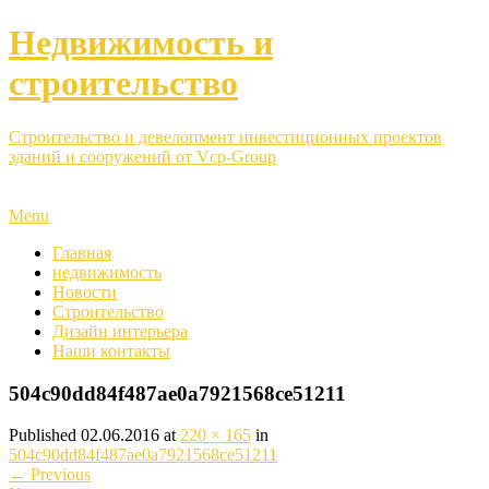
Недвижимость и
строительство
Строительство и девелопмент инвестиционных проектов
зданий и сооружений от Vcp-Group
Menu
Главная
недвижимость
Новости
Строительство
Дизайн интерьера
Наши контакты
504c90dd84f487ae0a7921568ce51211
Published
02.06.2016
at
220 × 165
in
504c90dd84f487ae0a7921568ce51211
←
Previous