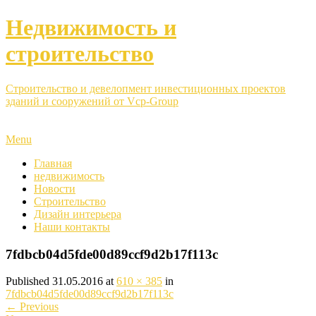
Недвижимость и
строительство
Строительство и девелопмент инвестиционных проектов
зданий и сооружений от Vcp-Group
Menu
Главная
недвижимость
Новости
Строительство
Дизайн интерьера
Наши контакты
7fdbcb04d5fde00d89ccf9d2b17f113c
Published
31.05.2016
at
610 × 385
in
7fdbcb04d5fde00d89ccf9d2b17f113c
←
Previous