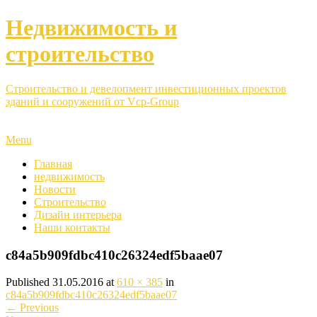
Недвижимость и
строительство
Строительство и девелопмент инвестиционных проектов
зданий и сооружений от Vcp-Group
Menu
Главная
недвижимость
Новости
Строительство
Дизайн интерьера
Наши контакты
c84a5b909fdbc410c26324edf5baae07
Published
31.05.2016
at
610 × 385
in
c84a5b909fdbc410c26324edf5baae07
←
Previous