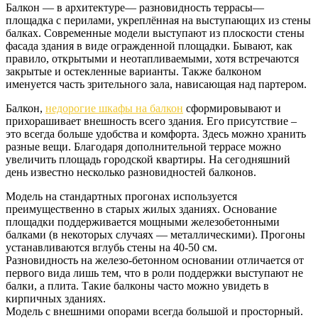
Балкон — в архитектуре— разновидность террасы—
площадка с перилами, укреплённая на выступающих из стены
балках. Современные модели выступают из плоскости стены
фасада здания в виде огражденной площадки. Бывают, как
правило, открытыми и неотапливаемыми, хотя встречаются
закрытые и остекленные варианты. Также балконом
именуется часть зрительного зала, нависающая над партером.
Балкон,
недорогие шкафы на балкон
сформировывают и
прихорашивает внешность всего здания. Его присутствие –
это всегда больше удобства и комфорта. Здесь можно хранить
разные вещи. Благодаря дополнительной террасе можно
увеличить площадь городской квартиры. На сегодняшний
день известно несколько разновидностей балконов.
Модель на стандартных прогонах используется
преимущественно в старых жилых зданиях. Основание
площадки поддерживается мощными железобетонными
балками (в некоторых случаях — металлическими). Прогоны
устанавливаются вглубь стены на 40-50 см.
Разновидность на железо-бетонном основании отличается от
первого вида лишь тем, что в роли поддержки выступают не
балки, а плита. Такие балконы часто можно увидеть в
кирпичных зданиях.
Модель с внешними опорами всегда большой и просторный.