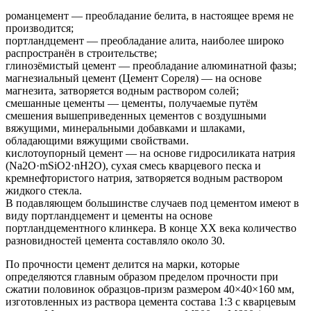
романцемент — преобладание белита, в настоящее время не
производится;
портландцемент — преобладание алита, наиболее широко
распространён в строительстве;
глинозёмистый цемент — преобладание алюминатной фазы;
магнезиальный цемент (Цемент Сореля) — на основе
магнезита, затворяется водным раствором солей;
смешанные цементы — цементы, получаемые путём
смешения вышеприведенных цементов с воздушными
вяжущими, минеральными добавками и шлаками,
обладающими вяжущими свойствами.
кислотоупорный цемент — на основе гидросиликата натрия
(Na2O·mSiO2·nH2O), сухая смесь кварцевого песка и
кремнефтористого натрия, затворяется водным раствором
жидкого стекла.
В подавляющем большинстве случаев под цементом имеют в
виду портландцемент и цементы на основе
портландцементного клинкера. В конце ХХ века количество
разновидностей цемента составляло около 30.
По прочности цемент делится на марки, которые
определяются главным образом пределом прочности при
сжатии половинок образцов-призм размером 40×40×160 мм,
изготовленных из раствора цемента состава 1:3 с кварцевым