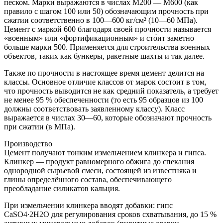
песком. Марки выражаются в числах М200 — М600 (как
правило с шагом 100 или 50) обозначающим прочность при
сжатии соответственно в 100—600 кг/см² (10—60 МПа).
Цемент с маркой 600 благодаря своей прочности называется
«военным» или «фортификационным» и сто́ит заметно
больше марки 500. Применяется для строительства военных
объектов, таких как бункеры, ракетные шахты и так далее.
Также по прочности в настоящее время цемент делится на
классы. Основное отличие классов от марок состоит в том,
что прочность выводится не как средний показатель, а требует
не менее 95 % обеспеченности (то есть 95 образцов из 100
должны соответствовать заявленному классу). Класс
выражается в числах 30—60, которые обозначают прочность
при сжатии (в МПа).
Производство
Цемент получают тонким измельчением клинкера и гипса.
Клинкер — продукт равномерного обжига до спекания
однородной сырьевой смеси, состоящей из известняка и
глины определённого состава, обеспечивающего
преобладание силикатов кальция.
При измельчении клинкера вводят добавки: гипс
СaSO4∙2H2O для регулирования сроков схватывания, до 15 %