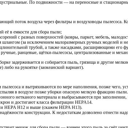
ндустриальные. По подвижности — на переносные и стационарн
ющий поток воздуха через фильтры и воздуховоды пылесоса. К
 её в емкости для сбора пыли;
сорений с разных поверхностей (ковры, паркет, мебель, малодост
 шлангом (за исключением малоразмерных ручных моделей и не
 удлинительной трубой, а также насадками, расширяющими его ф
, ручные, ранцевые, щётки-пылесосы, централизованные и механ
орке задерживается и собирается пыль, грязища и другие мелки
) либо на рукоятке (заокеанский вариант).
пылесоса и вытряхиваются по мере наполнения, позже чего, у
распыляя в воздухе позже уборки опасную мелкую фракцию пыли.
нного нетканого материала и выбрасываются при заполнении, 
икрон и достигают класса фильтрации HEPA14.
ции HEPA H12 и выше (скажем HEPA H13).
 надёжности конструкции. К недостаткам дозволено отнести на
тствует мешок для сбора пыли — взамен этого пыль за счёт цент