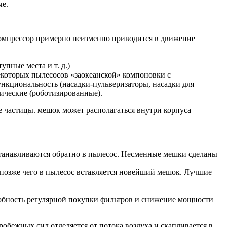
ые.
омпрессор примерно неизменно приводится в движение
упные места и т. д.)
которых пылесосов «заокеанской» компоновки с
ункциональность (насадки-пульверизаторы, насадки для
ические (роботизированные).
е частицы. мешок может располагаться внутри корпуса
станавливаются обратно в пылесос. Несменные мешки сделаны
позже чего в пылесос вставляется новейший мешок. Лучшие
добность регулярной покупки фильтров и снижение мощности
робежных сил отделяется от потока воздуха и скапливается в