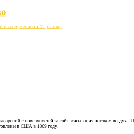
во
й и сооружений от Vcp-Group
сорений с поверхностей за счёт всасывания потоком воздуха. П
товлены в США в 1869 году.