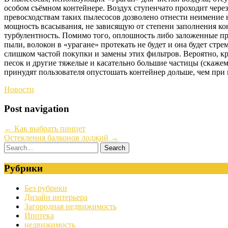
особом съёмном контейнере. Воздух ступенчато проходит через
превосходствам таких пылесосов дозволено отнести неимение
мощность всасывания, не зависящую от степени заполнения ко
турбулентность. Помимо того, оплошность либо заложенные пр
пыли, волокон в «урагане» протекать не будет и она будет стр
слишком частой покупки и замены этих фильтров. Вероятно, кр
песок и другие тяжелые и касательно большие частицы (скажем
принудят пользователя опустошать контейнер дольше, чем пр
Новости
Post navigation
←
Как выбрать пинцет
Остекления балконов лоджий
→
Рубрики
Без рубрики
Дизайн интерьера
Загородная недвижимость
Ипотека
недвижимость