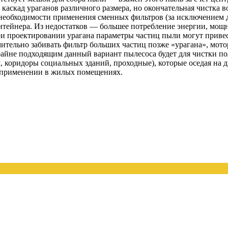
 каскад ураганов различного размера, но окончательная чистка 
 необходимости применения сменных фильтров (за исключением 
нтейнера. Из недостатков — большее потребление энергии, мощн
и проектировании урагана параметры частиц пыли могут привест
емительно забивать фильтр больших частиц позже «урагана», мот
айне подходящим данный вариант пылесоса будет для чистки пол
, коридоры социальных зданий, проходные), которые оседая на д
и применении в жилых помещениях.