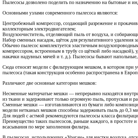
Пылесосы дозволено поделить по назначению на бытовые и и
Основными узлами современного пылесоса являются:
Центробежный компрессор, создающий разрежение и прокачива
коллекторным электродвигателем;
Воздухоочиститель, отделяющий пыль от воздуха, и собирающий
Набор сменных насадок, щёток для результативного удаления за
Обычно пылесос комплектуется эластичным воздухопроводным
компрессором, встроенным в трубу со щёткой либо насадкой),
накачки надувных мячей и т. д.). Пылесосы бывают напольные
Сюда относят модели с фильтрующим мешком, в котором при уб
пылесоса (такая конструкция особенно распространена в Европе
Различают две основные категории мешков:
Несменные матерчатые мешки — непрерывно находятся внутри 
из ткани и задерживают только огромную пыль, пропуская и 
Сменные мешки — изготавливаются из бумаги либо композицио
модели нетканых мешков способны задерживать пыль до 0,3 м
Для людей с астмой рекомендуются пылесосы класса фильтра
Преимущество таких пылесосов, раньше каждого, в простоте и
всасывания по мере заполнения фильтра.
В пылесосах, использующих «Ураган» для чистки воздуха, отсу