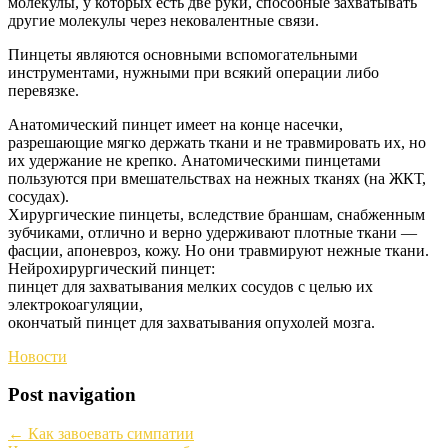
молекулы, у которых есть две руки, способные захватывать
другие молекулы через нековалентные связи.
Пинцеты являются основными вспомогательными
инструментами, нужными при всякий операции либо
перевязке.
Анатомический пинцет имеет на конце насечки,
разрешающие мягко держать ткани и не травмировать их, но
их удержание не крепко. Анатомическими пинцетами
пользуются при вмешательствах на нежных тканях (на ЖКТ,
сосудах).
Хирургические пинцеты, вследствие браншам, снабженным
зубчиками, отлично и верно удерживают плотные ткани —
фасции, апоневроз, кожу. Но они травмируют нежные ткани.
Нейрохирургический пинцет:
пинцет для захватывания мелких сосудов с целью их
электрокоагуляции,
окончатый пинцет для захватывания опухолей мозга.
Новости
Post navigation
←
Как завоевать симпатии