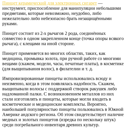
Пинцет керамический для электронных сигарет
—
инструмент, приспособление для манипуляции небольшими
предметами, которые невозможно, неудобно, либо
нежелательно либо небезопасно брать незащищёнными
руками.
Пинцет состоит из 2-х рычагов 2 рода, соединённых
совместно в одном закрепленном конце (точка опоры всякого
рычага), с клещами на иной стороне.
Пинцет применяется во многих областях, таких, как
медицина, промывка золота, при ручной работе со многими
вещами (скажем, модели, часы, печатные платы), в косметике
(для выщипывания волос), в филателии и т. д.
Импровизированные пинцеты использовались всюду и
неизменно, когда в этом появлялась надобность. Скажем,
выщипывали волосы с поддержкой створок ракушек либо
надломанной палки. С возникновением металлов из них
стали изготовлять и пинцеты, которые могли входить в
косметические и медицинские комплекты. Вероятно,
наибольшей популярностью пинцеты пользовались в Южной
Америке андского региона. Об этом свидетельствует наличие
медных и золотых пинцетов (изредка по нескольку штук)
среди погребального инвентаря древних культур.