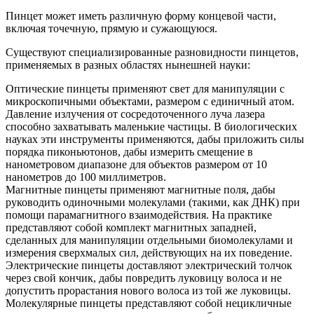
Пинцет может иметь различную форму концевой части,
включая точечную, прямую и сужающуюся.
Существуют специализированные разновидности пинцетов,
применяемых в разных областях нынешней науки:
Оптические пинцеты применяют свет для манипуляции с
микроскопичными объектами, размером с единичный атом.
Давление излучения от сосредоточенного луча лазера
способно захватывать маленькие частицы. В биологических
науках эти инструменты применяются, дабы приложить силы
порядка пиконьютонов, дабы измерить смещение в
нанометровом диапазоне для объектов размером от 10
нанометров до 100 миллиметров.
Магнитные пинцеты применяют магнитные поля, дабы
руководить одиночными молекулами (такими, как ДНК) при
помощи парамагнитного взаимодействия. На практике
представляют собой комплект магнитных западней,
сделанных для манипуляции отдельными биомолекулами и
измерения сверхмалых сил, действующих на их поведение.
Электрические пинцеты доставляют электрический толчок
через свой кончик, дабы повредить луковицу волоса и не
допустить прорастания нового волоса из той же луковицы.
Молекулярные пинцеты представляют собой нецикличные