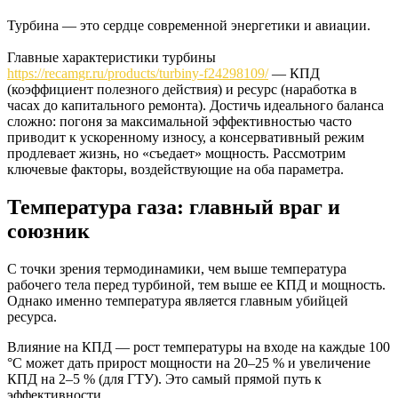
Турбина — это сердце современной энергетики и авиации.
Главные характеристики турбины
https://recamgr.ru/products/turbiny-f24298109/
— КПД
(коэффициент полезного действия) и ресурс (наработка в
часах до капитального ремонта). Достичь идеального баланса
сложно: погоня за максимальной эффективностью часто
приводит к ускоренному износу, а консервативный режим
продлевает жизнь, но «съедает» мощность. Рассмотрим
ключевые факторы, воздействующие на оба параметра.
Температура газа: главный враг и
союзник
С точки зрения термодинамики, чем выше температура
рабочего тела перед турбиной, тем выше ее КПД и мощность.
Однако именно температура является главным убийцей
ресурса.
Влияние на КПД — рост температуры на входе на каждые 100
°C может дать прирост мощности на 20–25 % и увеличение
КПД на 2–5 % (для ГТУ). Это самый прямой путь к
эффективности.