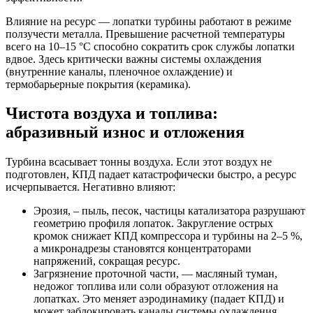
Влияние на ресурс — лопатки турбины работают в режиме
ползучести металла. Превышение расчетной температуры
всего на 10–15 °C способно сократить срок службы лопатки
вдвое. Здесь критически важны системы охлаждения
(внутренние каналы, пленочное охлаждение) и
термобарьерные покрытия (керамика).
Чистота воздуха и топлива:
абразивный износ и отложения
Турбина всасывает тонны воздуха. Если этот воздух не
подготовлен, КПД падает катастрофически быстро, а ресурс
исчерпывается. Негативно влияют:
Эрозия, – пыль, песок, частицы катализатора разрушают
геометрию профиля лопаток. Закругление острых
кромок снижает КПД компрессора и турбины на 2–5 %,
а микронадрезы становятся концентраторами
напряжений, сокращая ресурс.
Загрязнение проточной части, — масляный туман,
недожог топлива или соли образуют отложения на
лопатках. Это меняет аэродинамику (падает КПД) и
может заблокировать каналы системы охлаждения