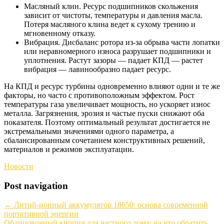
Масляный клин. Ресурс подшипников скольжения
зависит от чистоты, температуры и давления масла.
Потеря масляного клина ведет к сухому трению и
мгновенному отказу.
Вибрация. Дисбаланс ротора из-за обрыва части лопатки
или неравномерного износа разрушает подшипники и
уплотнения. Растут зазоры — падает КПД — растет
вибрация — лавинообразно падает ресурс.
На КПД и ресурс турбины одновременно влияют одни и те же
факторы, но часто с противоположным эффектом. Рост
температуры газа увеличивает мощность, но ускоряет износ
металла. Загрязнения, эрозия и частые пуски снижают оба
показателя. Поэтому оптимальный результат достигается не
экстремальными значениями одного параметра, а
сбалансированным сочетанием конструктивных решений,
материалов и режимов эксплуатации.
Новости
Post navigation
←
Литий-ионный аккумулятор 18650: основа современной
портативной энергии
Облицовочный кирпич для частного дома: на что обратить