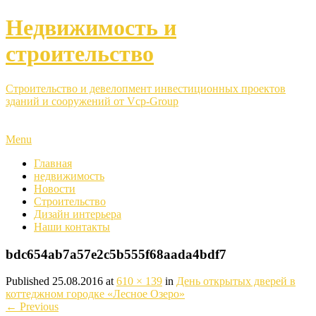
Недвижимость и
строительство
Строительство и девелопмент инвестиционных проектов
зданий и сооружений от Vcp-Group
Menu
Главная
недвижимость
Новости
Строительство
Дизайн интерьера
Наши контакты
bdc654ab7a57e2c5b555f68aada4bdf7
Published
25.08.2016
at
610 × 139
in
День открытых дверей в
коттеджном городке «Лесное Озеро»
←
Previous