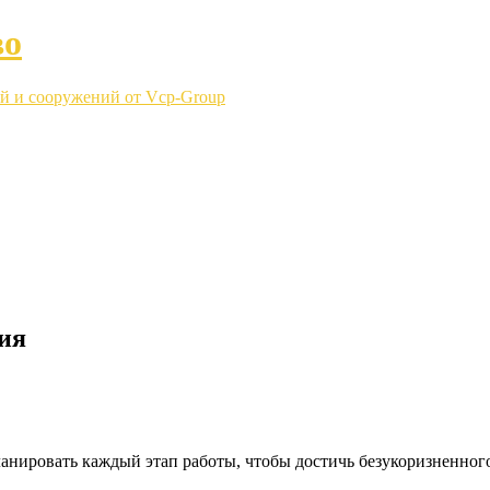
во
й и сооружений от Vcp-Group
ия
нировать каждый этап работы, чтобы достичь безукоризненного 