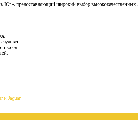
ль-Юг», предоставляющий широкий выбор высококачественных Л
ва.
езультат.
опросов.
тей.
r и Jaguar
→