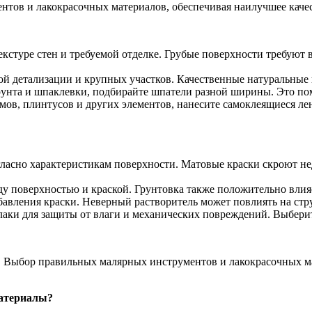
нтов и лакокрасочных материалов, обеспечивая наилучшее качес
стуре стен и требуемой отделке. Грубые поверхности требуют в
ой детализации и крупных участков. Качественные натуральные
унта и шпаклевки, подбирайте шпатели разной ширины. Это пом
в, плинтусов и других элементов, нанесите самоклеящиеся лен
гласно характеристикам поверхности. Матовые краски скроют не
ду поверхностью и краской. Грунтовка также положительно вли
збавления краски. Неверный растворитель может повлиять на стр
аки для защиты от влаги и механических повреждений. Выберите
а. Выбор правильных малярных инструментов и лакокрасочных м
материалы?