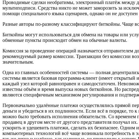
Проводимые сделки необратимы, электронный платёж между дв
мультиподпиcи. Средства никто не может заморозить за исключ
помощи специального языка сценариев, однако он не доступен 
Разные авторы по-разному классифицируют биткойны. Чаще все
Биткойны могут использоваться для обмена на товары или усл
обменные пункты происходит обмен на обычные валюты.
Комиссия за проведение операций назначается отправителем д
рекомендуемый размер комиссии. Транзакции без комиссии воз
значительным.
Одна из главных особенностей системы — полная децентрализа
системы является базовая программа-клиент (имеет открытый
каждый узел которой равноправен и самодостаточен. Невозмож
известны объём и время выпуска новых биткойнов. Но распреде
являются специфичным механизмом регулирования и подтвержд
Первоначально удалённые платежи осуществлялись прямой пере
деньги и убедиться в их подлинности. Если всё в порядке, то 
можно было требовать исполнения обязательств. Со временем 
продавец в другом месте от другого представителя получал их.
ускорить и удешевить платежи, сделать их безопаснее. Одним 
компьютерных технологий всё чаще возникала потребность в 
так же легко и надёжно, как наличные, не приводили к успех