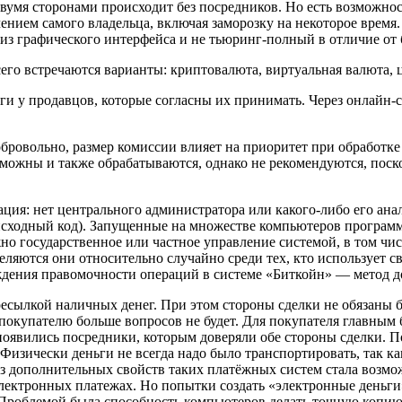
умя сторонами происходит без посредников. Но есть возможнос
ением самого владельца, включая заморозку на некоторое время
из графического интерфейса и не тьюринг-полный в отличие от 
го встречаются варианты: криптовалюта, виртуальная валюта, ц
уги у продавцов, которые согласны их принимать. Через онлайн
обровольно, размер комиссии влияет на приоритет при обработк
можны и также обрабатываются, однако не рекомендуются, поско
ция: нет центрального администратора или какого-либо его ан
 исходный код). Запущенные на множестве компьютеров програм
но государственное или частное управление системой, в том чи
ляются они относительно случайно среди тех, кто использует с
ения правомочности операций в системе «Биткойн» — метод до
сылкой наличных денег. При этом стороны сделки не обязаны б
к покупателю больше вопросов не будет. Для покупателя главным
появились посредники, которым доверяли обе стороны сделки. П
 Физически деньги не всегда надо было транспортировать, так к
из дополнительных свойств таких платёжных систем стала возмо
электронных платежах. Но попытки создать «электронные деньг
у. Проблемой была способность компьютеров делать точную коп