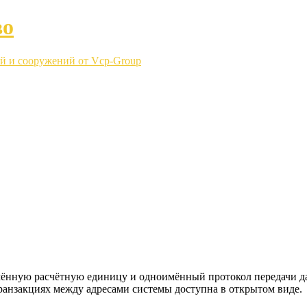
во
й и сооружений от Vcp-Group
мённую расчётную единицу и одноимённый протокол передачи д
ранзакциях между адресами системы доступна в открытом виде.