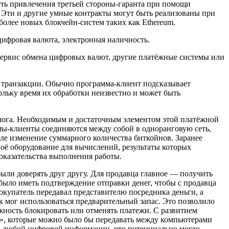
ть привлечения третьей стороны-гаранта при помощи
. Эти и другие умные контракты могут быть реализованы при
более новых блокчейн-систем таких как Ethereum.
ифровая валюта, электронная наличность.
-сервис обмена цифровых валют, другие платёжные системы или
е транзакции. Обычно программа-клиент подсказывает
льку время их обработки неизвестно и может быть
алога. Необходимым и достаточным элементом этой платёжной
мы-клиенты соединяются между собой в одноранговую сеть,
сле изменение суммарного количества биткойнов. Заранее
воё оборудование для вычислений, результаты которых
казательства выполнения работы.
ыли доверять друг другу. Для продавца главное — получить
 было иметь подтверждение отправки денег, чтобы с продавца
окупатель передавал представителю посредника деньги, а
ак мог использоваться предварительный запас. Это позволило
жность блокировать или отменять платежи. С развитием
и», которые можно было бы передавать между компьютерами
ию любой цифровой информации, что потенциально могло