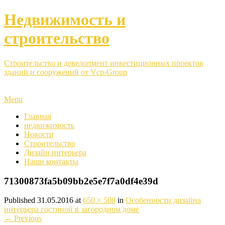
Недвижимость и
строительство
Строительство и девелопмент инвестиционных проектов
зданий и сооружений от Vcp-Group
Menu
Главная
недвижимость
Новости
Строительство
Дизайн интерьера
Наши контакты
71300873fa5b09bb2e5e7f7a0df4e39d
Published
31.05.2016
at
650 × 508
in
Особенности дизайна
интерьера гостиной в загородном доме
←
Previous