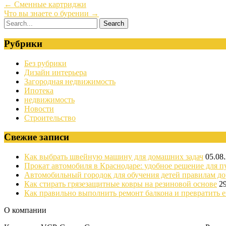
←
Сменные картриджи
Что вы знаете о бурении
→
Рубрики
Без рубрики
Дизайн интерьера
Загородная недвижимость
Ипотека
недвижимость
Новости
Строительство
Свежие записи
Как выбрать швейную машину для домашних задач
05.08
Прокат автомобиля в Краснодаре: удобное решение для п
Автомобильный городок для обучения детей правилам д
Как стирать грязезащитные ковры на резиновой основе
2
Как правильно выполнить ремонт балкона и превратить е
О компании