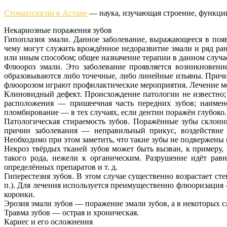
Стоматологии в Астане
— наука, изучающая строение, функции
Некариозные поражения зубов
Гипоплазия эмали. Данное заболевание, выражающееся в поя
чему могут служить врождённое недоразвитие эмали и ряд ран
или иным способом; общее назначение терапии в данном случ
Флюороз эмали. Это заболевание проявляется возникновени
образовываются либо точечные, либо линейные изъяны. Причи
флюорозом играют профилактические мероприятия. Лечение мо
Клиновидный дефект. Происхождение патологии не известно; 
расположения — пришеечная часть передних зубов; наимено
пломбирование — в тех случаях, если дентин поражён глубоко.
Патологическая стираемость зубов. Поражённые зубы склон
причин заболевания — неправильный прикус, воздействие 
Необходимо при этом заметить, что такие зубы не подвержены 
Некроз твёрдых тканей зубов может быть вызван, к примеру
такого рода, нежели к органическим. Разрушение идёт рав
определённых препаратов и т. д.
Гиперестезия зубов. В этом случае существенно возрастает с
п.). Для лечения используется преимущественно флюоризация 
коронки.
Эрозия эмали зубов — поражение эмали зубов, а в некоторых с
Травма зубов — острая и хроническая.
Кариес и его осложнения