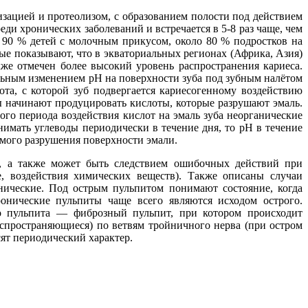
зацией и протеолизом, с образованием полости под действием
еди хронических заболеваний и встречается в 5-8 раз чаще, чем
 90 % детей с молочным прикусом, около 80 % подростков на
е показывают, что в экваториальных регионах (Африка, Азия)
же отмечен более высокий уровень распространения кариеса.
альным изменением pH на поверхности зуба под зубным налётом
ота, с которой зуб подвергается кариесогенному воздействию
ы начинают продуцировать кислоты, которые разрушают эмаль.
о периода воздействия кислот на эмаль зуба неорганические
нимать углеводы периодически в течение дня, то pH в течение
имого разрушения поверхности эмали.
а, а также может быть следствием ошибочных действий при
, воздействия химических веществ). Также описаны случаи
онические. Под острым пульпитом понимают состояние, когда
онические пульпиты чаще всего являются исходом острого.
го пульпита — фиброзный пульпит, при котором происходит
спространяющиеся) по ветвям тройничного нерва (при остром
сят периодический характер.