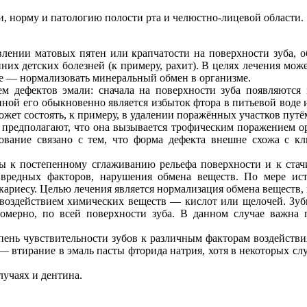
, норму и патологию полости рта и челюстно-лицевой области.
влении матовых пятен или крапчатости на поверхности зуба, 
них детских болезней (к примеру, рахит). В целях лечения мо
ае — нормализовать минеральный обмен в организме.
ем дефектов эмали: сначала на поверхности зуба появляются 
ной его обыкновенно является избыток фтора в питьевой воде 
жет состоять, к примеру, в удалении поражённых участков пут
предполагают, что она вызывается трофическим поражением ор
вание связано с тем, что форма дефекта внешне схожа с кл
ны к постепенному сглаживанию рельефа поверхности и к стач
вредных факторов, нарушения обмена веществ. По мере ист
кариесу. Целью лечения является нормализация обмена веществ,
, воздействием химических веществ — кислот или щелочей. Зу
номерно, по всей поверхности зуба. В данном случае важна
тепень чувствительности зубов к различным факторам воздейств
— втирание в эмаль пасты фторида натрия, хотя в некоторых слу
лучаях и дентина.