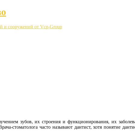
во
й и сооружений от Vcp-Group
ением зубов, их строения и функционирования, их заболева
рача-стоматолога часто называют дантист, хотя понятие дантис