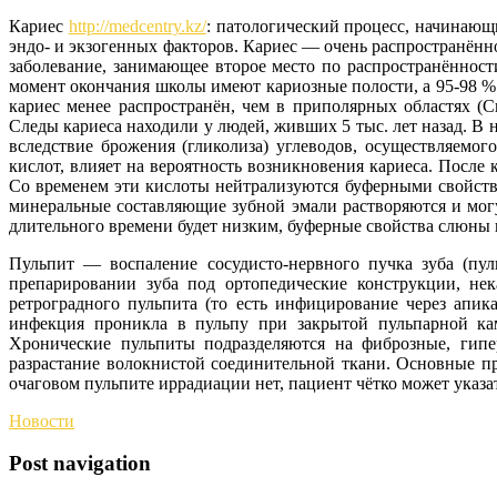
Кариес
http://medcentry.kz/
: патологический процесс, начинающ
эндо- и экзогенных факторов. Кариес — очень распространённое
заболевание, занимающее второе место по распространённос
момент окончания школы имеют кариозные полости, а 95-98 %
кариес менее распространён, чем в приполярных областях (
Следы кариеса находили у людей, живших 5 тыс. лет назад. В
вследствие брожения (гликолиза) углеводов, осуществляемог
кислот, влияет на вероятность возникновения кариеса. Посл
Со временем эти кислоты нейтрализуются буферными свойств
минеральные составляющие зубной эмали растворяются и могут
длительного времени будет низким, буферные свойства слюны 
Пульпит — воспаление сосудисто-нервного пучка зуба (пул
препарировании зуба под ортопедические конструкции, нек
ретроградного пульпита (то есть инфицирование через апик
инфекция проникла в пульпу при закрытой пульпарной кам
Хронические пульпиты подразделяются на фиброзные, гипе
разрастание волокнистой соединительной ткани. Основные п
очаговом пульпите иррадиации нет, пациент чётко может указа
Новости
Post navigation