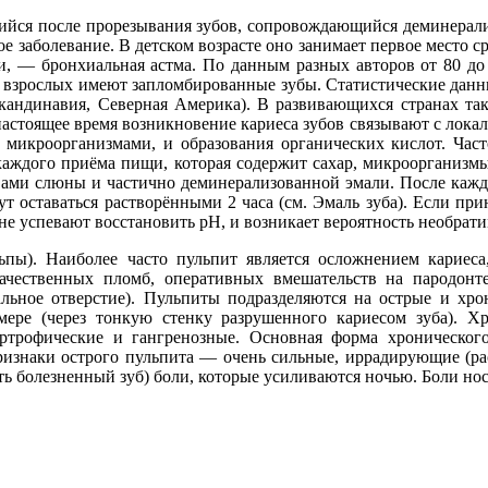
ийся после прорезывания зубов, сопровождающийся деминерали
 заболевание. В детском возрасте оно занимает первое место ср
ти, — бронхиальная астма. По данным разных авторов от 80 до
 взрослых имеют запломбированные зубы. Статистические данны
Скандинавия, Северная Америка). В развивающихся странах так
 настоящее время возникновение кариеса зубов связывают с лок
о микроорганизмами, и образования органических кислот. Част
е каждого приёма пищи, которая содержит сахар, микроорганизм
ами слюны и частично деминерализованной эмали. После каждог
 оставаться растворёнными 2 часа (см. Эмаль зуба). Если при
не успевают восстановить pH, и возникает вероятность необрат
ьпы). Наиболее часто пульпит является осложнением кариес
ачественных пломб, оперативных вмешательств на пародонте
альное отверстие). Пульпиты подразделяются на острые и хр
ере (через тонкую стенку разрушенного кариесом зуба). Хр
ртрофические и гангренозные. Основная форма хроническо
ризнаки острого пульпита — очень сильные, иррадирующие (ра
ть болезненный зуб) боли, которые усиливаются ночью. Боли но