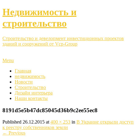
Недвижимость и
строительство
Строительство и девелопмент инвестиционных проектов
зданий и сооружений от Vcp-Group
Menu
Главная
недвижимость
Новости
Строительство
Дизайн интерьера
Наши контакты
8191d5e5b47dc85045d36b9c2ee55ec8
Published
26.12.2015
at
400 × 253
in
В Украине открыли доступ
к реестру собственников земли
←
Previous