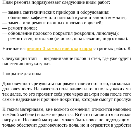
План ремонта подразумевает следующие виды работ:
— замена сантехнических приборов и оборудования;
— облицовка кафелем или плиткой кухни и ванной комнаты;
— замена или ремонт оконных проемов и дверей;
— ремонт полов;
— обновление полового покрытия (ковролин, линолеум);
— ремонт стен, потолков (очистка, шпатлевание, подготовка).
Начинается
ремонт 3 комнатной квартиры
с грязных работ. К
Следующий этап — выравнивание полов и стен, где уже будет н
нанесению штукатурки.
Покрытие для пола
Долговечность результата напрямую зависит от того, насколь
долговечность. На качество пола влияет и то, в пользу каких 
так далее, то это проявит себя уже через два-три года после 
самые надёжные и прочные покрытия, которые смогут прослужит
К таким материалам, вне всякого сомнения, относится напольн
тяжёлой мебели) и даже не рваться. Всё это становится возмо
нагрузки. Но такой материал может быть вовсе не подходящим 
только обеспечит долговечность пола, но и отразится в удобст