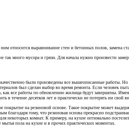
 ним относится выравнивание стен и бетонных полов, замена ста
е так много мусора и грязи. Для начала нужно произвести заме
ко качественно были произведены все вышеописанные работы. Но
материалов был сделан выбор во время ремонта. Если человек пыт
того, как все работы по обновлению жилища будут завершены. Им
ь в течение десятков лет и практически не потерять ни свой в
ое покрытие на резиновой основе. Такое покрытие может выдерж
жным благодаря тому, что резиновая основа прекрасно подстраив
для некоторых комнат. К примеру, на кухне оптимально постели
ве мытья пола на кухне и в прочих практических моментах.