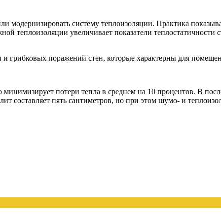
или модернизировать систему теплоизоляции. Практика показывае
жной теплоизоляции увеличивает показатели теплостатичности с
 и грибковых поражений стен, которые характерны для помеще
о минимизирует потери тепла в среднем на 10 процентов. В пос
лит составляет пять сантиметров, но при этом шумо- и теплоиз