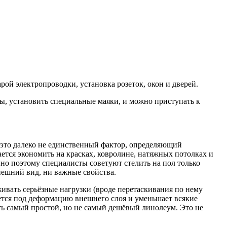
рой электропроводки, установка розеток, окон и дверей.
ры, установить специальные маяки, и можно приступать к
 это далеко не единственный фактор, определяющий
ается экономить на красках, ковролине, натяжных потолках и
енно поэтому специалисты советуют стелить на пол только
нешний вид, ни важные свойства.
ивать серьёзные нагрузки (вроде перетаскивания по нему
ается под деформацию внешнего слоя и уменьшает всякие
ть самый простой, но не самый дешёвый линолеум. Это не