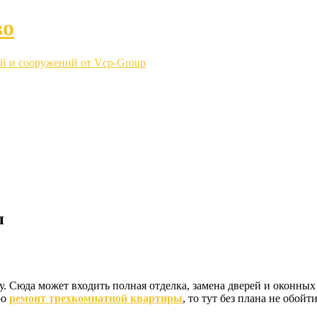
во
й и сооружений от Vcp-Group
ы
ру. Сюда может входить полная отделка, замена дверей и оконных
ро
ремонт трехкомнатной квартиры
, то тут без плана не обойти